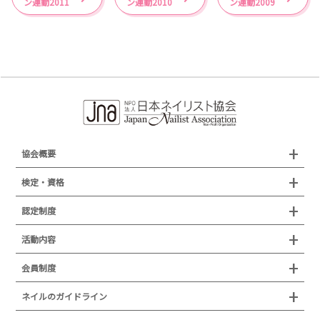
ン運動2011
ン運動2010
ン運動2009
協会概要
組織概要
検定・資格
沿革
検定試験
認定制度
所在地
JNAジェルネイル技能検定試験
認定制度
活動内容
プレスリリース
JNAフットケア理論検定試験
イベント
認定講師
会員制度
叙勲・褒章・受賞・表彰
セミナー
ネイリスト技能検定試験（JNEC主催）
イベント
認定校
ネイルトレンド
セミナー
通常総会について
会員制度
ネイルのガイドライン
JNAネイリスト技能検定国際試験
ネイルエキスポ
ネイルトレンド
認定ネイルサロン
JNAスーパーライブ
個人会員