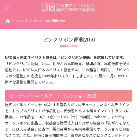
home
chevron_right
chevron_right
イベント
ピンクリボン運動2010
ピンクリボン運動2010
pinkribbon
NPO法人日本ネイリスト協会は「ピンクリボン運動」を応援しています。
「ピンクリボン運動」とは、乳がんの早期発見、早期診断、早期治療を促す
活動です。NPO法人日本ネイリスト協会では、この趣旨に賛同し、「ピンク
リボン運動」の応援を2009年よりスタートしました。10月～11月にかけて
様々な運動を展開しています。
ピンクリボンネイルアートコレクション2010
歴代ネイルクイーンを中心とする著名人がプロデュースしたネイルデザイン
を、トップネイリストが作品化し、表参道ヒルズ本館メインエントランスに
展示。この作品を、10/1（金）～10/7（木）の期間、Yahoo! チャリティー
オークションに出品し、収益金を財団法人日本対がん協会の「乳がんをなく
す ほほえみ基金」に寄付。展示会場からも携帯電話でオークションに参加
できます。また、同時に展示期間中は、表参道ヒルズがピンクにライトアッ