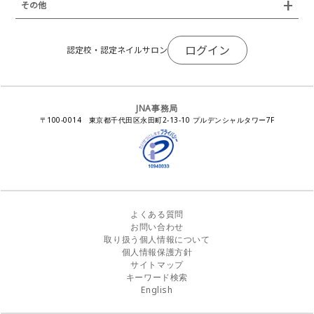
JNAネイリストキャリアパス講習会
新型コロナ感染症関連
ネイルオブザイヤー
その他
トレンドプロジェクトメンバー
ネイルサロン衛生管理士講習会
法人会員
JNAネイルサロン等化学物質管理講習会
ネイルサロンの衛生管理
アジアネイルフェスティバル
NEWS
JNAネイリストキャリアパス講習会
会報誌Natiful
JNAオフィシャル教材
コンプライアンス／法令遵守
ログイン
全日本ネイリスト選手権・地区大会
認定校・認定ネイルサロン
サポートネイルサロン制度
JNAネイルサロン等化学物質管理講習会
ジェルネイル製品の化粧品該当性
ネイルカンファレンス
ネイルカレンダー
ネイルサロン向けセミナー
ステルスマーケティングに関する注意喚起
ネイルフォーラム
イラストでわかる！JNA
感染症対策セミナー
JNA事務局
瞬間接着剤の使用について
11月ネイル月間
教材・書籍・刊行物
〒100-0014 東京都千代田区永田町2-13-10 プルデンシャルタワー7F
EUにおけるTPO成分を含む化粧品の市場提供禁止について
ピンクリボン運動
ダウンロード
景品表示法に基づく措置命令について
その他イベント
よくある質問
お問い合わせ
取り扱う個人情報について
個人情報保護方針
サイトマップ
キーワード検索
English