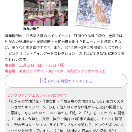
毎年恒例の、世界最大級のネイルイベント「TOKYO NAIL EXPO」会場では、
乳がんの早期発見・早期診断・早期治療を促すＰＲコーナーを設置するな
ど、様々な企画を進行中です。また、10月1日～3日に表参道ヒルズで行う
「ピンクリボン・ネイルアートコレクション」の作品展示をNAIL EXPO会場
でも行います。
●会期：11月28日（日）・29日（月）
●会場：東京ビッグサイト 東5・6ホール内ピンクリボンカフェ
イベント特設サイトはこちら
ピンクリボンフェスティバルについて
「乳がんの早期発見・早期診断・早期治療の大切さを伝える」目的でスタ
ートさせたキャンペーン。決して他人事ではない乳がんを自分の問題とし
て意識してもらいたいと、2003年から「街」と「人」をコンセプトに開催
しています。今年も、東京・神戸・仙台の3都市で実施し、イベント開催
や、街のデコレーション、ライトアップなどを通して、ピンクリボンのメ
ッセージを発信しています。（主催：財団法人 日本対がん協会 ほか）