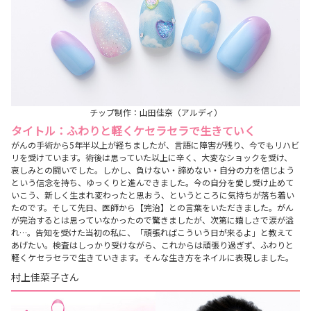
チップ制作：山田佳奈（アルディ）
タイトル：ふわりと軽くケセラセラで生きていく
がんの手術から5年半以上が経ちましたが、言語に障害が残り、今でもリハビ
リを受けています。術後は思っていた以上に辛く、大変なショックを受け、
哀しみとの闘いでした。しかし、負けない・諦めない・自分の力を信じよう
という信念を持ち、ゆっくりと進んできました。今の自分を愛し受け止めて
いこう、新しく生まれ変わったと思おう、というところに気持ちが落ち着い
たのです。そして先日、医師から【完治】との言葉をいただきました。がん
が完治するとは思っていなかったので驚きましたが、次第に嬉しさで涙が溢
れ…。告知を受けた当初の私に、「頑張ればこういう日が来るよ」と教えて
あげたい。検査はしっかり受けながら、これからは頑張り過ぎず、ふわりと
軽くケセラセラで生きていきます。そんな生き方をネイルに表現しました。
村上佳菜子さん