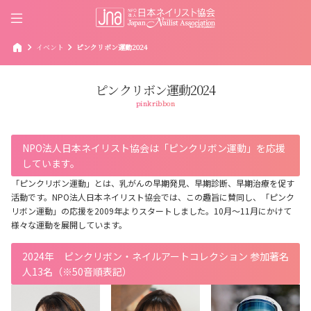
home
chevron_right
chevron_right
イベント
ピンクリボン運動2024
ピンクリボン運動2024
pinkribbon
NPO法人日本ネイリスト協会は「ピンクリボン運動」を応援
しています。
「ピンクリボン運動」とは、乳がんの早期発見、早期診断、早期治療を促す
活動です。NPO法人日本ネイリスト協会では、この趣旨に賛同し、「ピンク
リボン運動」の応援を2009年よりスタートしました。10月～11月にかけて
様々な運動を展開しています。
2024年 ピンクリボン・ネイルアートコレクション 参加著名
人13名（※50音順表記）