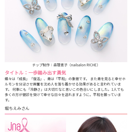
チップ制作：森理恵子（nailsalon RICHE）
タイトル：一歩踏み出す勇気
蝶々は「成長」「復活」、青は「平和」の象徴です。 また青を見ると幸せホ
ルモンを分泌させ興奮を沈め人を落ち着かせる効果があると言われていま
す。 何事にも「冷静さ」は大切だなと思いこの色合いにしました。1人でも
多くの方が健診を受けて幸せな日々を送れますように。平和を願っていま
す。
堀ちえみさん