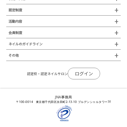
沿革
検定試験
認定制度
所在地
JNAジェルネイル技能検定試験
認定制度
活動内容
プレスリリース
JNAフットケア理論検定試験
イベント
認定講師
会員制度
叙勲・褒章・受賞・表彰
セミナー
ネイリスト技能検定試験（JNEC主催）
イベント
認定校
ネイルトレンド
セミナー
通常総会について
会員制度
ネイルのガイドライン
JNAネイリスト技能検定国際試験
ネイルエキスポ
ネイルトレンド
認定ネイルサロン
JNAスーパーライブ
個人会員
JNAネイリストキャリアパス講習会
新型コロナ感染症関連
ネイルオブザイヤー
その他
トレンドプロジェクトメンバー
ネイルサロン衛生管理士講習会
法人会員
JNAネイルサロン等化学物質管理講習会
ネイルサロンの衛生管理
アジアネイルフェスティバル
NEWS
JNAネイリストキャリアパス講習会
会報誌Natiful
JNAオフィシャル教材
コンプライアンス／法令遵守
ログイン
全日本ネイリスト選手権・地区大会
認定校・認定ネイルサロン
サポートネイルサロン制度
JNAネイルサロン等化学物質管理講習会
ジェルネイル製品の化粧品該当性
ネイルカンファレンス
ネイルカレンダー
ネイルサロン向けセミナー
ステルスマーケティングに関する注意喚起
ネイルフォーラム
イラストでわかる！JNA
感染症対策セミナー
JNA事務局
瞬間接着剤の使用について
11月ネイル月間
教材・書籍・刊行物
〒100-0014 東京都千代田区永田町2-13-10 プルデンシャルタワー7F
EUにおけるTPO成分を含む化粧品の市場提供禁止について
ピンクリボン運動
ダウンロード
景品表示法に基づく措置命令について
その他イベント