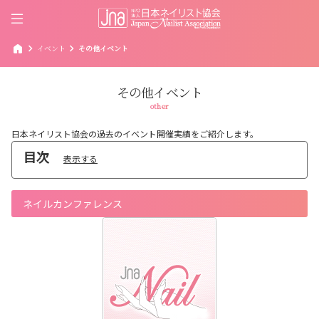
home
chevron_right
chevron_right
イベント
その他イベント
その他イベント
other
日本ネイリスト協会の過去のイベント開催実績をご紹介します。
目次
表示する
ネイルカンファレンス