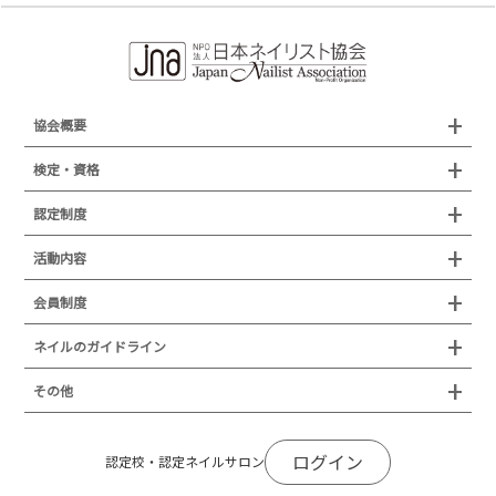
協会概要
組織概要
検定・資格
沿革
検定試験
認定制度
所在地
JNAジェルネイル技能検定試験
認定制度
活動内容
プレスリリース
JNAフットケア理論検定試験
イベント
認定講師
会員制度
叙勲・褒章・受賞・表彰
セミナー
ネイリスト技能検定試験（JNEC主催）
イベント
認定校
ネイルトレンド
セミナー
通常総会について
会員制度
ネイルのガイドライン
JNAネイリスト技能検定国際試験
ネイルエキスポ
ネイルトレンド
認定ネイルサロン
JNAスーパーライブ
個人会員
JNAネイリストキャリアパス講習会
新型コロナ感染症関連
ネイルオブザイヤー
その他
トレンドプロジェクトメンバー
ネイルサロン衛生管理士講習会
法人会員
JNAネイルサロン等化学物質管理講習会
ネイルサロンの衛生管理
アジアネイルフェスティバル
NEWS
JNAネイリストキャリアパス講習会
会報誌Natiful
JNAオフィシャル教材
コンプライアンス／法令遵守
ログイン
全日本ネイリスト選手権・地区大会
認定校・認定ネイルサロン
サポートネイルサロン制度
JNAネイルサロン等化学物質管理講習会
ジェルネイル製品の化粧品該当性
ネイルカンファレンス