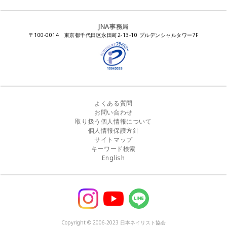
ネイルカレンダー
ネイルサロン向けセミナー
ステルスマーケティングに関する注意喚起
ネイルフォーラム
イラストでわかる！JNA
感染症対策セミナー
JNA事務局
瞬間接着剤の使用について
11月ネイル月間
教材・書籍・刊行物
〒100-0014 東京都千代田区永田町2-13-10 プルデンシャルタワー7F
EUにおけるTPO成分を含む化粧品の市場提供禁止について
ピンクリボン運動
ダウンロード
景品表示法に基づく措置命令について
その他イベント
よくある質問
お問い合わせ
取り扱う個人情報について
個人情報保護方針
サイトマップ
キーワード検索
English
Copyright © 2006-2023 日本ネイリスト協会