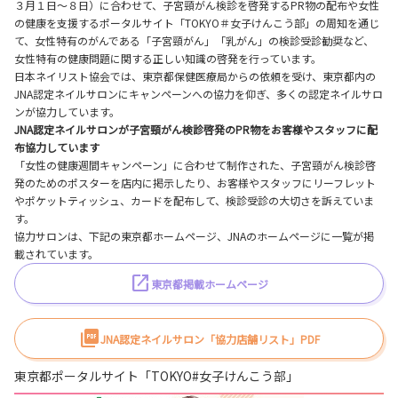
３月１日～８日）に合わせて、子宮頸がん検診を啓発するPR物の配布や女性
の健康を支援するポータルサイト「TOKYO＃女子けんこう部」の周知を通じ
て、女性特有のがんである「子宮頸がん」「乳がん」の検診受診勧奨など、
女性特有の健康問題に関する正しい知識の啓発を行っています。
日本ネイリスト協会では、東京都保健医療局からの依頼を受け、東京都内の
JNA認定ネイルサロンにキャンペーンへの協力を仰ぎ、多くの認定ネイルサロ
ンが協力しています。
JNA認定ネイルサロンが子宮頸がん検診啓発のPR物をお客様やスタッフに配
布協力しています
「女性の健康週間キャンペーン」に合わせて制作された、子宮頸がん検診啓
発のためのポスターを店内に掲示したり、お客様やスタッフにリーフレット
やポケットティッシュ、カードを配布して、検診受診の大切さを訴えていま
す。
協力サロンは、下記の東京都ホームページ、JNAのホームページに一覧が掲
載されています。
東京都掲載ホームページ
JNA認定ネイルサロン「協力店舗リスト」PDF
東京都ポータルサイト「TOKYO#女子けんこう部」