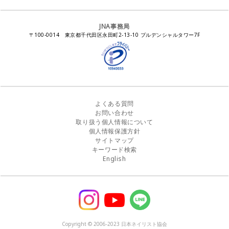
ネイルカレンダー
ネイルサロン向けセミナー
ステルスマーケティングに関する注意喚起
ネイルフォーラム
イラストでわかる！JNA
感染症対策セミナー
JNA事務局
瞬間接着剤の使用について
11月ネイル月間
教材・書籍・刊行物
〒100-0014 東京都千代田区永田町2-13-10 プルデンシャルタワー7F
EUにおけるTPO成分を含む化粧品の市場提供禁止について
ピンクリボン運動
ダウンロード
景品表示法に基づく措置命令について
その他イベント
よくある質問
お問い合わせ
取り扱う個人情報について
個人情報保護方針
サイトマップ
キーワード検索
English
Copyright © 2006-2023 日本ネイリスト協会