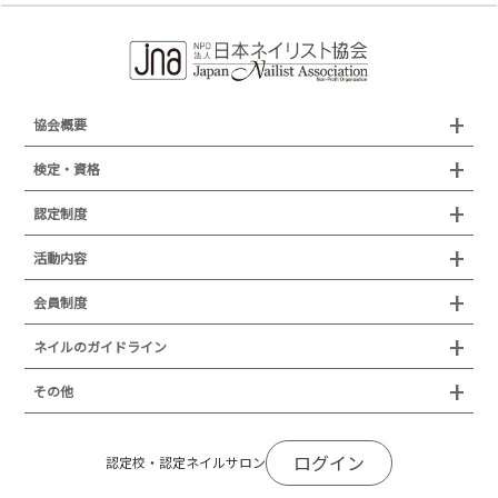
協会概要
組織概要
検定・資格
沿革
検定試験
認定制度
所在地
JNAジェルネイル技能検定試験
認定制度
活動内容
プレスリリース
JNAフットケア理論検定試験
イベント
認定講師
会員制度
叙勲・褒章・受賞・表彰
セミナー
ネイリスト技能検定試験（JNEC主催）
イベント
認定校
ネイルトレンド
セミナー
通常総会について
会員制度
ネイルのガイドライン
JNAネイリスト技能検定国際試験
ネイルエキスポ
ネイルトレンド
認定ネイルサロン
JNAスーパーライブ
個人会員
JNAネイリストキャリアパス講習会
新型コロナ感染症関連
ネイルオブザイヤー
その他
トレンドプロジェクトメンバー
ネイルサロン衛生管理士講習会
法人会員
JNAネイルサロン等化学物質管理講習会
ネイルサロンの衛生管理
アジアネイルフェスティバル
NEWS
JNAネイリストキャリアパス講習会
会報誌Natiful
JNAオフィシャル教材
コンプライアンス／法令遵守
ログイン
全日本ネイリスト選手権・地区大会
認定校・認定ネイルサロン
サポートネイルサロン制度
JNAネイルサロン等化学物質管理講習会
ジェルネイル製品の化粧品該当性
ネイルカンファレンス