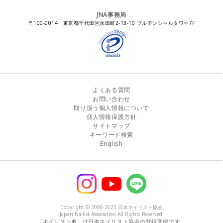
ステルスマーケティングに関する注意喚起
ネイルフォーラム
イラストでわかる！JNA
感染症対策セミナー
JNA事務局
瞬間接着剤の使用について
11月ネイル月間
教材・書籍・刊行物
〒100-0014 東京都千代田区永田町2-13-10 プルデンシャルタワー7F
EUにおけるTPO成分を含む化粧品の市場提供禁止について
ピンクリボン運動
ダウンロード
景品表示法に基づく措置命令について
その他イベント
よくある質問
お問い合わせ
取り扱う個人情報について
個人情報保護方針
サイトマップ
キーワード検索
English
Copyright © 2006-2023 日本ネイリスト協会
Japan Nailist Association All Rights Reserved.
「ネイリスト®」は日本ネイリスト協会の登録商標です。