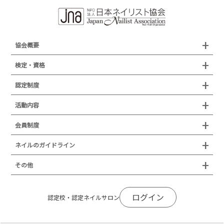
協会概要
組織概要
検定・資格
沿革
検定試験
認定制度
所在地
JNAジェルネイル技能検定試験
認定制度
活動内容
プレスリリース
JNAフットケア理論検定試験
イベント
認定講師
会員制度
叙勲・褒章・受賞・表彰
セミナー
ネイリスト技能検定試験（JNEC主催）
イベント
認定校
ネイルトレンド
セミナー
通常総会について
会員制度
ネイルのガイドライン
JNAネイリスト技能検定国際試験
ネイルエキスポ
ネイルトレンド
認定ネイルサロン
JNAスーパーライブ
個人会員
JNAネイリストキャリアパス講習会
新型コロナ感染症関連
ネイルオブザイヤー
その他
トレンドプロジェクトメンバー
ネイルサロン衛生管理士講習会
法人会員
JNAネイルサロン等化学物質管理講習会
ネイルサロンの衛生管理
アジアネイルフェスティバル
NEWS
JNAネイリストキャリアパス講習会
会報誌Natiful
JNAオフィシャル教材
コンプライアンス／法令遵守
ログイン
全日本ネイリスト選手権・地区大会
認定校・認定ネイルサロン
サポートネイルサロン制度
JNAネイルサロン等化学物質管理講習会
ジェルネイル製品の化粧品該当性
ネイルカンファレンス
ネイルカレンダー
ネイルサロン向けセミナー