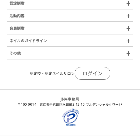
検定試験
認定制度
所在地
JNAジェルネイル技能検定試験
認定制度
活動内容
プレスリリース
JNAフットケア理論検定試験
イベント
認定講師
会員制度
叙勲・褒章・受賞・表彰
セミナー
ネイリスト技能検定試験（JNEC主催）
イベント
認定校
ネイルトレンド
セミナー
通常総会について
会員制度
ネイルのガイドライン
JNAネイリスト技能検定国際試験
ネイルエキスポ
ネイルトレンド
認定ネイルサロン
JNAスーパーライブ
個人会員
JNAネイリストキャリアパス講習会
新型コロナ感染症関連
ネイルオブザイヤー
その他
トレンドプロジェクトメンバー
ネイルサロン衛生管理士講習会
法人会員
JNAネイルサロン等化学物質管理講習会
ネイルサロンの衛生管理
アジアネイルフェスティバル
NEWS
JNAネイリストキャリアパス講習会
会報誌Natiful
JNAオフィシャル教材
コンプライアンス／法令遵守
ログイン
全日本ネイリスト選手権・地区大会
認定校・認定ネイルサロン
サポートネイルサロン制度
JNAネイルサロン等化学物質管理講習会
ジェルネイル製品の化粧品該当性
ネイルカンファレンス
ネイルカレンダー
ネイルサロン向けセミナー
ステルスマーケティングに関する注意喚起
ネイルフォーラム
イラストでわかる！JNA
感染症対策セミナー
JNA事務局
瞬間接着剤の使用について
11月ネイル月間
教材・書籍・刊行物
〒100-0014 東京都千代田区永田町2-13-10 プルデンシャルタワー7F
EUにおけるTPO成分を含む化粧品の市場提供禁止について
ピンクリボン運動
ダウンロード
景品表示法に基づく措置命令について
その他イベント