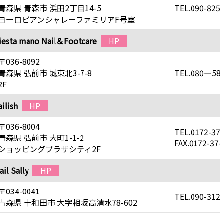
青森県 青森市 浜田2丁目14-5
TEL.090-82
ヨーロピアンシャレーファミリアF号室
iesta mano Nail＆Footcare
HP
〒036-8092
青森県 弘前市 城東北3-7-8
TEL.080ー5
2F
ailish
HP
〒036-8004
TEL.0172-37
青森県 弘前市 大町1-1-2
FAX.0172-37
ショッピングプラザシティ2F
ail Sally
HP
〒034-0041
TEL.090-31
青森県 十和田市 大字相坂高清水78-602