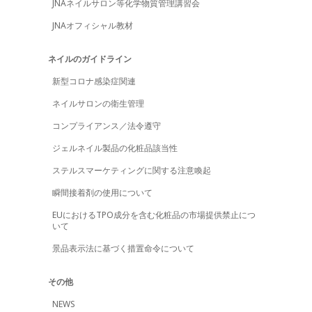
JNAネイルサロン等化学物質管理講習会
JNAオフィシャル教材
ネイルのガイドライン
新型コロナ感染症関連
ネイルサロンの衛生管理
コンプライアンス／法令遵守
ジェルネイル製品の化粧品該当性
ステルスマーケティングに関する注意喚起
瞬間接着剤の使用について
EUにおけるTPO成分を含む化粧品の市場提供禁止につ
いて
景品表示法に基づく措置命令について
その他
NEWS