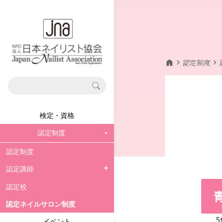
home
chevron_right
chevron_right
認定制度
検定・資格
認定制度
認定制度
認定講師
認定講師
認定校
JNA認定講師資格試験
認定ネイルサロン制度
イベント