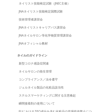
ネイリスト技能検定試験（JNEC主催）
JNAネイリスト技能検定国際試験
技術管理者講習会
JNAネイリストキャリアパス講習会
JNAネイルサロン等化学物質管理講習会
JNAオフィシャル教材
ネイルのガイドライン
新型コロナ感染症関連
ネイルサロンの衛生管理
コンプライアンス／法令遵守
ジェルネイル製品の化粧品該当性
ステルスマーケティングに関する注意喚起
瞬間接着剤の使用について
EUにおけるTPO成分を含む化粧品の市場提供禁止につ