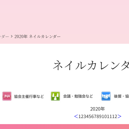
chevron_right
ンダー
2020年 ネイルカレンダー
ネイルカレン
2020年
＜
1
2
3
4
5
6
7
8
9
10
11
12
＞