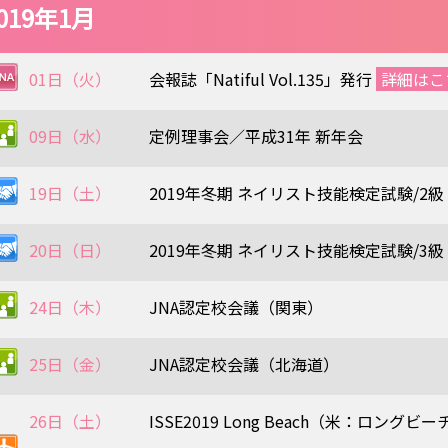
019年1月
01日（火）
会報誌「Natiful Vol.135」発行
詳細はこ
09日（水）
定例理事会／平成31年 新年会
19日（土）
2019年冬期 ネイリスト技能検定試験/2級
20日（日）
2019年冬期 ネイリスト技能検定試験/3級
24日（木）
JNA認定校会議（関東）
25日（金）
JNA認定校会議（北海道）
26日（土）
ISSE2019 Long Beach（米：ロングビー