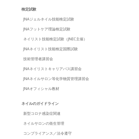
検定試験
JNAジェルネイル技能検定試験
JNAフットケア理論検定試験
ネイリスト技能検定試験（JNEC主催）
JNAネイリスト技能検定国際試験
技術管理者講習会
JNAネイリストキャリアパス講習会
JNAネイルサロン等化学物質管理講習会
JNAオフィシャル教材
ネイルのガイドライン
新型コロナ感染症関連
ネイルサロンの衛生管理
コンプライアンス／法令遵守