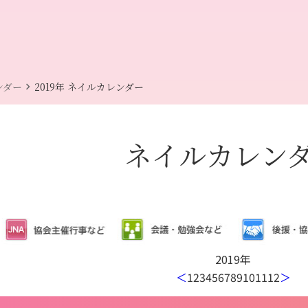
chevron_right
ンダー
2019年 ネイルカレンダー
ネイルカレン
2019年
＜
1
2
3
4
5
6
7
8
9
10
11
12
＞