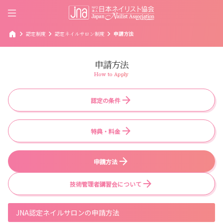
home
chevron_right
chevron_right
chevron_right
認定制度
認定ネイルサロン制度
申請方法
申請方法
How to Apply
認定の条件
特典・料金
申請方法
技術管理者講習会について
JNA認定ネイルサロンの申請方法