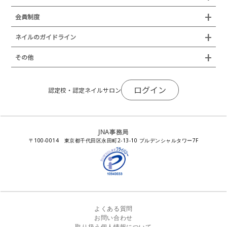
プレスリリース
JNAフットケア理論検定試験
イベント
認定講師
会員制度
叙勲・褒章・受賞・表彰
セミナー
ネイリスト技能検定試験（JNEC主催）
イベント
認定校
ネイルトレンド
セミナー
通常総会について
会員制度
ネイルのガイドライン
JNAネイリスト技能検定国際試験
ネイルエキスポ
ネイルトレンド
認定ネイルサロン
JNAスーパーライブ
個人会員
JNAネイリストキャリアパス講習会
新型コロナ感染症関連
ネイルオブザイヤー
その他
トレンドプロジェクトメンバー
ネイルサロン衛生管理士講習会
法人会員
JNAネイルサロン等化学物質管理講習会
ネイルサロンの衛生管理
アジアネイルフェスティバル
NEWS
JNAネイリストキャリアパス講習会
会報誌Natiful
JNAオフィシャル教材
コンプライアンス／法令遵守
ログイン
全日本ネイリスト選手権・地区大会
認定校・認定ネイルサロン
サポートネイルサロン制度
JNAネイルサロン等化学物質管理講習会
ジェルネイル製品の化粧品該当性
ネイルカンファレンス
ネイルカレンダー
ネイルサロン向けセミナー
ステルスマーケティングに関する注意喚起
ネイルフォーラム
イラストでわかる！JNA
感染症対策セミナー
JNA事務局
瞬間接着剤の使用について
11月ネイル月間
教材・書籍・刊行物
〒100-0014 東京都千代田区永田町2-13-10 プルデンシャルタワー7F
EUにおけるTPO成分を含む化粧品の市場提供禁止について
ピンクリボン運動
ダウンロード
景品表示法に基づく措置命令について
その他イベント
よくある質問
お問い合わせ
取り扱う個人情報について