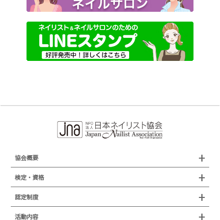
協会概要
組織概要
検定・資格
沿革
検定試験
認定制度
所在地
JNAジェルネイル技能検定試験
認定制度
活動内容