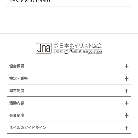
FAX.048-577-4807
協会概要
組織概要
検定・資格
沿革
検定試験
認定制度
所在地
JNAジェルネイル技能検定試験
認定制度
活動内容
プレスリリース
JNAフットケア理論検定試験
イベント
認定講師
会員制度
叙勲・褒章・受賞・表彰
セミナー
ネイリスト技能検定試験（JNEC主催）
イベント
認定校
ネイルトレンド
セミナー
通常総会について
会員制度
ネイルのガイドライン
JNAネイリスト技能検定国際試験
ネイルエキスポ
ネイルトレンド
認定ネイルサロン
JNAスーパーライブ
個人会員