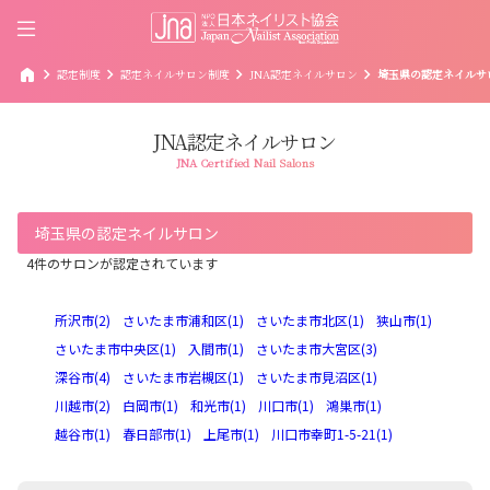
home
chevron_right
chevron_right
chevron_right
chevron_right
認定制度
認定ネイルサロン制度
JNA認定ネイルサロン
埼玉県の認定ネイルサ
JNA認定ネイルサロン
JNA Certified Nail Salons
埼玉県の認定ネイルサロン
4件のサロンが認定されています
所沢市(2)
さいたま市浦和区(1)
さいたま市北区(1)
狭山市(1)
さいたま市中央区(1)
入間市(1)
さいたま市大宮区(3)
深谷市(4)
さいたま市岩槻区(1)
さいたま市見沼区(1)
川越市(2)
白岡市(1)
和光市(1)
川口市(1)
鴻巣市(1)
越谷市(1)
春日部市(1)
上尾市(1)
川口市幸町1-5-21(1)