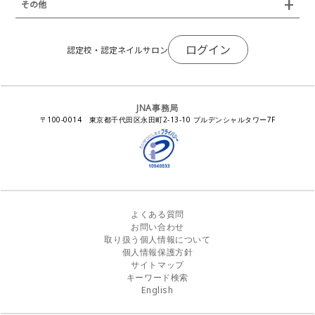
JNAネイリストキャリアパス講習会
新型コロナ感染症関連
ネイルオブザイヤー
その他
トレンドプロジェクトメンバー
ネイルサロン衛生管理士講習会
法人会員
JNAネイルサロン等化学物質管理講習会
ネイルサロンの衛生管理
アジアネイルフェスティバル
NEWS
JNAネイリストキャリアパス講習会
会報誌Natiful
JNAオフィシャル教材
コンプライアンス／法令遵守
ログイン
全日本ネイリスト選手権・地区大会
認定校・認定ネイルサロン
サポートネイルサロン制度
JNAネイルサロン等化学物質管理講習会
ジェルネイル製品の化粧品該当性
ネイルカンファレンス
ネイルカレンダー
ネイルサロン向けセミナー
ステルスマーケティングに関する注意喚起
ネイルフォーラム
イラストでわかる！JNA
感染症対策セミナー
JNA事務局
瞬間接着剤の使用について
11月ネイル月間
教材・書籍・刊行物
〒100-0014 東京都千代田区永田町2-13-10 プルデンシャルタワー7F
EUにおけるTPO成分を含む化粧品の市場提供禁止について
ピンクリボン運動
ダウンロード
景品表示法に基づく措置命令について
その他イベント
よくある質問
お問い合わせ
取り扱う個人情報について
個人情報保護方針
サイトマップ
キーワード検索
English