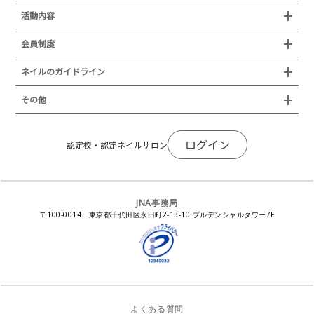
所在地
JNAジェルネイル技能検定試験
認定制度
活動内容
プレスリリース
JNAフットケア理論検定試験
イベント
認定講師
会員制度
叙勲・褒章・受賞・表彰
セミナー
ネイリスト技能検定試験（JNEC主催）
イベント
認定校
ネイルトレンド
セミナー
通常総会について
会員制度
ネイルのガイドライン
JNAネイリスト技能検定国際試験
ネイルエキスポ
ネイルトレンド
認定ネイルサロン
JNAスーパーライブ
個人会員
JNAネイリストキャリアパス講習会
新型コロナ感染症関連
ネイルオブザイヤー
その他
トレンドプロジェクトメンバー
ネイルサロン衛生管理士講習会
法人会員
JNAネイルサロン等化学物質管理講習会
ネイルサロンの衛生管理
アジアネイルフェスティバル
NEWS
JNAネイリストキャリアパス講習会
会報誌Natiful
JNAオフィシャル教材
コンプライアンス／法令遵守
ログイン
全日本ネイリスト選手権・地区大会
認定校・認定ネイルサロン
サポートネイルサロン制度
JNAネイルサロン等化学物質管理講習会
ジェルネイル製品の化粧品該当性
ネイルカンファレンス
ネイルカレンダー
ネイルサロン向けセミナー
ステルスマーケティングに関する注意喚起
ネイルフォーラム
イラストでわかる！JNA
感染症対策セミナー
JNA事務局
瞬間接着剤の使用について
11月ネイル月間
教材・書籍・刊行物
〒100-0014 東京都千代田区永田町2-13-10 プルデンシャルタワー7F
EUにおけるTPO成分を含む化粧品の市場提供禁止について
ピンクリボン運動
ダウンロード
景品表示法に基づく措置命令について
その他イベント
よくある質問