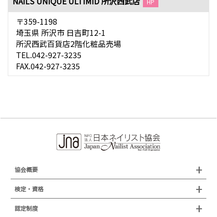
NAILS UNIQUE ULTIMID 所沢西武店
HP
〒359-1198
埼玉県 所沢市 日吉町12-1
所沢西武百貨店2階化粧品売場
TEL.042-927-3235
FAX.042-927-3235
協会概要
組織概要
検定・資格
沿革
検定試験
認定制度