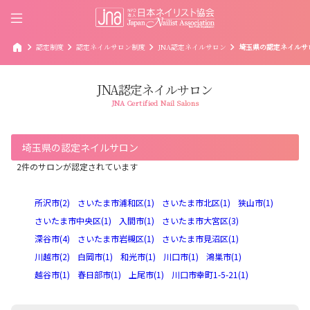
home
chevron_right
chevron_right
chevron_right
chevron_right
認定制度
認定ネイルサロン制度
JNA認定ネイルサロン
埼玉県の認定ネイルサ
JNA認定ネイルサロン
JNA Certified Nail Salons
埼玉県の認定ネイルサロン
2件のサロンが認定されています
所沢市(2)
さいたま市浦和区(1)
さいたま市北区(1)
狭山市(1)
さいたま市中央区(1)
入間市(1)
さいたま市大宮区(3)
深谷市(4)
さいたま市岩槻区(1)
さいたま市見沼区(1)
川越市(2)
白岡市(1)
和光市(1)
川口市(1)
鴻巣市(1)
越谷市(1)
春日部市(1)
上尾市(1)
川口市幸町1-5-21(1)