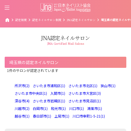
home
chevron_right
chevron_right
chevron_right
chevron_right
認定制度
認定ネイルサロン制度
JNA認定ネイルサロン
埼玉県の認定ネイルサ
JNA認定ネイルサロン
JNA Certified Nail Salons
埼玉県の認定ネイルサロン
1件のサロンが認定されています
所沢市(2)
さいたま市浦和区(1)
さいたま市北区(1)
狭山市(1)
さいたま市中央区(1)
入間市(1)
さいたま市大宮区(3)
深谷市(4)
さいたま市岩槻区(1)
さいたま市見沼区(1)
川越市(2)
白岡市(1)
和光市(1)
川口市(1)
鴻巣市(1)
越谷市(1)
春日部市(1)
上尾市(1)
川口市幸町1-5-21(1)