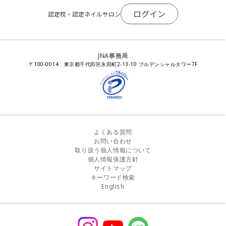
JNAネイリストキャリアパス講習会
会報誌Natiful
JNAオフィシャル教材
コンプライアンス／法令遵守
ログイン
全日本ネイリスト選手権・地区大会
認定校・認定ネイルサロン
サポートネイルサロン制度
JNAネイルサロン等化学物質管理講習会
ジェルネイル製品の化粧品該当性
ネイルカンファレンス
ネイルカレンダー
ネイルサロン向けセミナー
ステルスマーケティングに関する注意喚起
ネイルフォーラム
イラストでわかる！JNA
感染症対策セミナー
JNA事務局
瞬間接着剤の使用について
11月ネイル月間
教材・書籍・刊行物
〒100-0014 東京都千代田区永田町2-13-10 プルデンシャルタワー7F
EUにおけるTPO成分を含む化粧品の市場提供禁止について
ピンクリボン運動
ダウンロード
景品表示法に基づく措置命令について
その他イベント
よくある質問
お問い合わせ
取り扱う個人情報について
個人情報保護方針
サイトマップ
キーワード検索
English