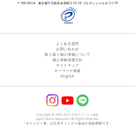
瞬間接着剤の使用について
11月ネイル月間
教材・書籍・刊行物
〒100-0014 東京都千代田区永田町2-13-10 プルデンシャルタワー7F
EUにおけるTPO成分を含む化粧品の市場提供禁止について
ピンクリボン運動
ダウンロード
景品表示法に基づく措置命令について
その他イベント
よくある質問
お問い合わせ
取り扱う個人情報について
個人情報保護方針
サイトマップ
キーワード検索
English
Copyright © 2006-2023 日本ネイリスト協会
Japan Nailist Association All Rights Reserved.
「ネイリスト®」は日本ネイリスト協会の登録商標です。