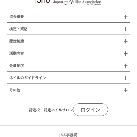
協会概要
組織概要
検定・資格
沿革
検定試験
認定制度
所在地
JNAジェルネイル技能検定試験
認定制度
活動内容
プレスリリース
JNAフットケア理論検定試験
イベント
認定講師
会員制度
叙勲・褒章・受賞・表彰
セミナー
ネイリスト技能検定試験（JNEC主催）
イベント
認定校
ネイルトレンド
セミナー
通常総会について
会員制度
ネイルのガイドライン
JNAネイリスト技能検定国際試験
ネイルエキスポ
ネイルトレンド
認定ネイルサロン
JNAスーパーライブ
個人会員
JNAネイリストキャリアパス講習会
新型コロナ感染症関連
ネイルオブザイヤー
その他
トレンドプロジェクトメンバー
ネイルサロン衛生管理士講習会
法人会員
JNAネイルサロン等化学物質管理講習会
ネイルサロンの衛生管理
アジアネイルフェスティバル
NEWS
JNAネイリストキャリアパス講習会
会報誌Natiful
JNAオフィシャル教材
コンプライアンス／法令遵守
ログイン
全日本ネイリスト選手権・地区大会
認定校・認定ネイルサロン
サポートネイルサロン制度
JNAネイルサロン等化学物質管理講習会
ジェルネイル製品の化粧品該当性
ネイルカンファレンス
ネイルカレンダー
ネイルサロン向けセミナー
ステルスマーケティングに関する注意喚起
ネイルフォーラム
イラストでわかる！JNA
感染症対策セミナー
JNA事務局