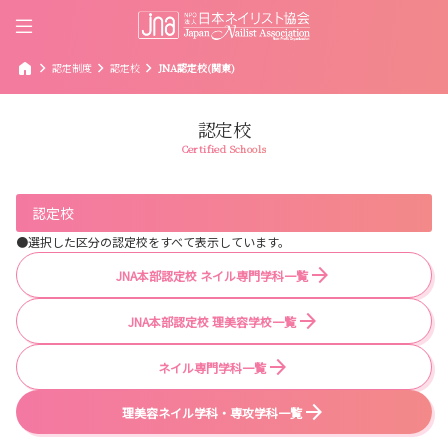
home
chevron_right
chevron_right
chevron_right
認定制度
認定校
JNA認定校(関東)
認定校
Certified Schools
認定校
●選択した区分の認定校をすべて表示しています。
JNA本部認定校 ネイル専門学科一覧
JNA本部認定校 理美容学校一覧
ネイル専門学科一覧
理美容ネイル学科・専攻学科一覧