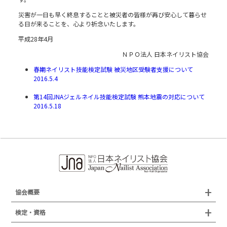
災害が一日も早く終息することと被災者の皆様が再び安心して暮らせ
る日が来ることを、心より祈念いたします。
平成28年4月
ＮＰＯ法人 日本ネイリスト協会
春期ネイリスト技能検定試験 被災地区受験者支援について
2016.5.4
第14回JNAジェルネイル技能検定試験 熊本地震の対応について
2016.5.18
協会概要
組織概要
検定・資格
沿革