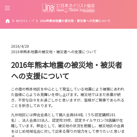
home
chevron_right
chevron_right
NEWSトップ
2016年熊本地震の被災地・被災者への支援について
2016/4/20
2016年熊本地震の被災地・被災者への支援について
2016年熊本地震の被災地・被災者
への支援について
この度の熊本地区を中心として発生している地震により被害にあわれ
た皆様に心よりお見舞いを申し上げます。被災地ではまだ余震が続
き、不安な日々をお過ごしかと思いますが、皆様がご無事であられる
ことを祈念しております。
九州地区には弊会会員として個人会員684名（うち認定講師181
名）、法人会員33法人、認定校39校、認定ネイルサロン78店舗が在
籍しています。弊会として、被災地の状況を把握し、被災地区の会員
をはじめ地域社会に対して出来る限りの協力をして参りたいと思いま
す。