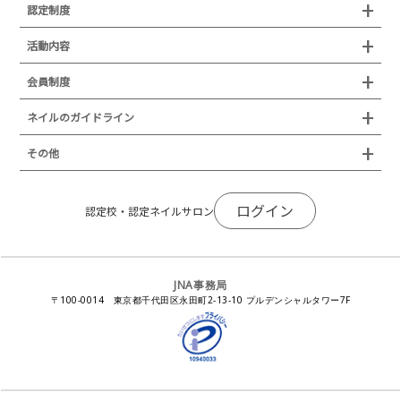
検定試験
認定制度
所在地
JNAジェルネイル技能検定試験
認定制度
活動内容
プレスリリース
JNAフットケア理論検定試験
イベント
認定講師
会員制度
叙勲・褒章・受賞・表彰
セミナー
ネイリスト技能検定試験（JNEC主催）
イベント
認定校
ネイルトレンド
セミナー
通常総会について
会員制度
ネイルのガイドライン
JNAネイリスト技能検定国際試験
ネイルエキスポ
ネイルトレンド
認定ネイルサロン
JNAスーパーライブ
個人会員
JNAネイリストキャリアパス講習会
新型コロナ感染症関連
ネイルオブザイヤー
その他
トレンドプロジェクトメンバー
ネイルサロン衛生管理士講習会
法人会員
JNAネイルサロン等化学物質管理講習会
ネイルサロンの衛生管理
アジアネイルフェスティバル
NEWS
JNAネイリストキャリアパス講習会
会報誌Natiful
JNAオフィシャル教材
コンプライアンス／法令遵守
ログイン
全日本ネイリスト選手権・地区大会
認定校・認定ネイルサロン
サポートネイルサロン制度
JNAネイルサロン等化学物質管理講習会
ジェルネイル製品の化粧品該当性
ネイルカンファレンス
ネイルカレンダー
ネイルサロン向けセミナー
ステルスマーケティングに関する注意喚起
ネイルフォーラム
イラストでわかる！JNA
感染症対策セミナー
JNA事務局
瞬間接着剤の使用について
11月ネイル月間
教材・書籍・刊行物
〒100-0014 東京都千代田区永田町2-13-10 プルデンシャルタワー7F
EUにおけるTPO成分を含む化粧品の市場提供禁止について
ピンクリボン運動
ダウンロード
景品表示法に基づく措置命令について
その他イベント