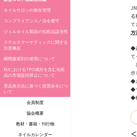
J
ネイルサロンの衛生管理
る
コンプライアンス／法令遵守
て
ジェルネイル製品の化粧品該当性
方
ステルスマーケティングに関する
◆
注意喚起
て
瞬間接着剤の使用について
表
EUにおけるTPO成分を含む化粧
示
品の市場提供禁止について
◆
景品表示法に基づく措置命令につ
◆
いて
◆
会員制度
協会概要
教材・書籍・刊行物
＜
ネイルカレンダー