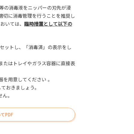
ル等の消毒液をニッパーの刃先が浸
適切に消毒管理を行うことを推奨し
においては、
臨時措置として以下の
にセットし、「消毒済」の表示をし
またはトレイやガラス容器に直接表
器を用意してください 。
しておきましょう。
せん。
てPDF