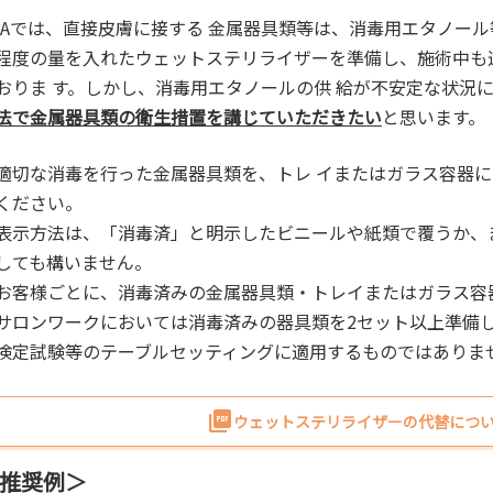
NAでは、直接皮膚に接する 金属器具類等は、消毒用エタノー
程度の量を入れたウェットステリライザーを準備し、施術中も
おりま す。しかし、消毒用エタノールの供 給が不安定な状況
法で金属器具類の衛生措置を講じていただきたい
と思います。
適切な消毒を行った金属器具類を、トレ イまたはガラス容器
ください。
示方法は、「消毒済」と明示したビニールや紙類で覆うか、
しても構いません。
お客様ごとに、消毒済みの金属器具類・トレイまたはガラス容
サロンワークにおいては消毒済みの器具類を2セット以上準備
検定試験等のテーブルセッティングに適用するものではありま
ウェットステリライザーの代替につい
推奨例＞