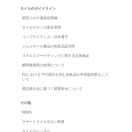
ネイルのガイドライン
新型コロナ感染症関連
ネイルサロンの衛生管理
コンプライアンス／法令遵守
ジェルネイル製品の化粧品該当性
ステルスマーケティングに関する注意喚起
瞬間接着剤の使用について
EUにおけるTPO成分を含む化粧品の市場提供禁止につ
いて
景品表示法に基づく措置命令について
その他
NEWS
サポートネイルサロン制度
ネイルカレンダー