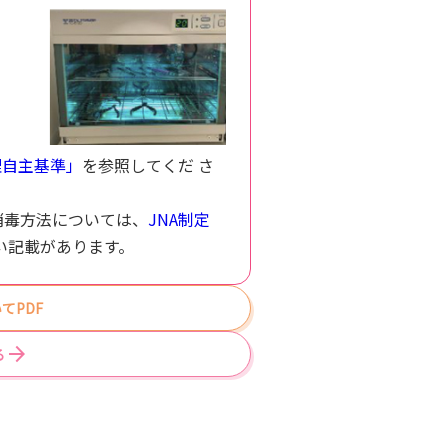
理自主基準」
を参照してくだ さ
消毒方法については、
JNA制定
い記載があります。
てPDF
る