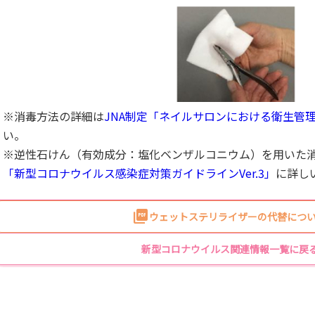
※消毒方法の詳細は
JNA制定「ネイルサロンにおける衛生管
い。
※逆性石けん（有効成分：塩化ベンザルコニウム）を用いた
「新型コロナウイルス感染症対策ガイドラインVer.3」
に詳し
ウェットステリライザーの代替につい
新型コロナウイルス関連情報一覧に戻