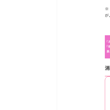
※
が
消