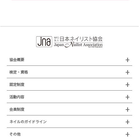
協会概要
組織概要
検定・資格
沿革
検定試験
認定制度
所在地
JNAジェルネイル技能検定試験
認定制度
活動内容
プレスリリース
JNAフットケア理論検定試験
イベント
認定講師
会員制度
叙勲・褒章・受賞・表彰
セミナー
ネイリスト技能検定試験（JNEC主催）
イベント
認定校
ネイルトレンド
セミナー
通常総会について
会員制度
ネイルのガイドライン
JNAネイリスト技能検定国際試験
ネイルエキスポ
ネイルトレンド
認定ネイルサロン
JNAスーパーライブ
個人会員
JNAネイリストキャリアパス講習会
新型コロナ感染症関連
ネイルオブザイヤー
その他
トレンドプロジェクトメンバー
ネイルサロン衛生管理士講習会