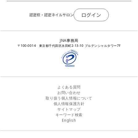
法人会員
JNAネイルサロン等化学物質管理講習会
ネイルサロンの衛生管理
アジアネイルフェスティバル
NEWS
JNAネイリストキャリアパス講習会
会報誌Natiful
JNAオフィシャル教材
コンプライアンス／法令遵守
ログイン
全日本ネイリスト選手権・地区大会
認定校・認定ネイルサロン
サポートネイルサロン制度
JNAネイルサロン等化学物質管理講習会
ジェルネイル製品の化粧品該当性
ネイルカンファレンス
ネイルカレンダー
ネイルサロン向けセミナー
ステルスマーケティングに関する注意喚起
ネイルフォーラム
イラストでわかる！JNA
感染症対策セミナー
JNA事務局
瞬間接着剤の使用について
11月ネイル月間
教材・書籍・刊行物
〒100-0014 東京都千代田区永田町2-13-10 プルデンシャルタワー7F
EUにおけるTPO成分を含む化粧品の市場提供禁止について
ピンクリボン運動
ダウンロード
景品表示法に基づく措置命令について
その他イベント
よくある質問
お問い合わせ
取り扱う個人情報について
個人情報保護方針
サイトマップ
キーワード検索
English