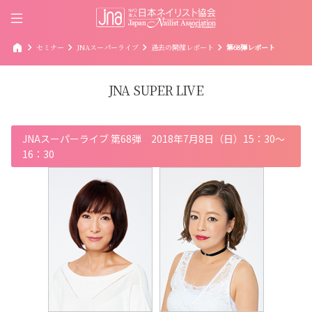
home
chevron_right
chevron_right
chevron_right
chevron_right
セミナー
JNAスーパーライブ
過去の開催レポート
第68弾レポート
JNA SUPER LIVE
JNAスーパーライブ 第68弾 2018年7月8日（日）15：30～
16：30