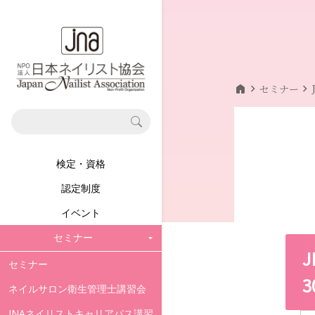
home
chevron_right
chevron_right
セミナー
検定・資格
認定制度
イベント
セミナー
セミナー
3
ネイルサロン衛生管理士講習会
JNAネイリストキャリアパス講習