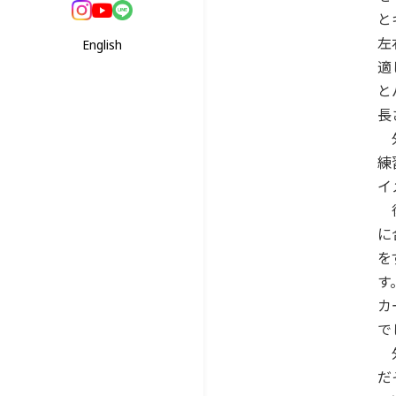
と
左
English
適
と
長
外
練
イ
後
に
を
す
カ
で
外
だ