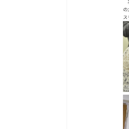
次
の
ス