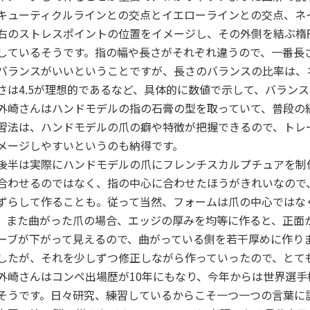
キューティクルラインとの交点とイエローラインとの交点、ネ
右のストレスポイントの位置をイメージし、その外側を結ぶ楕
しているそうです。指の幅や長さがそれぞれ違うので、一番長
バランスがいいということですが、長さのバランスの比率は、
さは4.5が理想的であるなど、具体的に数値で示して、バラン
崎さんはハンドモデルの指の石膏の型を取っていて、普段の
習法は、ハンドモデルの爪の癖や特徴が把握できるので、トレ
メージしやすいというのも納得です。
半は実際にハンドモデルの爪にフレンチスカルプチュアを制
合わせるのではなく、指の中心に合わせたほうがきれいなので
ずらして作ることも。従って当然、フォームは爪の中心ではな
。また曲がった爪の場合、エッジの厚みを均等に作ると、正面
ーブが下がって見えるので、曲がっている側を若干厚めに作り
したが、それを少しずつ修正しながら作っていったので、とて
崎さんはコンペ出場歴が10年にもなり、今年からは世界選手
そうです。日々研究、練習しているからこそ一つ一つの言葉に