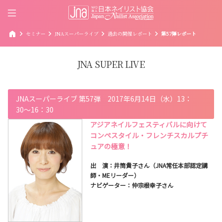
home
chevron_right
chevron_right
chevron_right
chevron_right
セミナー
JNAスーパーライブ
過去の開催レポート
第57弾レポート
JNA SUPER LIVE
JNAスーパーライブ 第57弾 2017年6月14日（水）13：
30〜16：30
アジアネイルフェスティバルに向けて
コンペスタイル・フレンチスカルプチ
ュアの極意！
出 演：井筒貴子さん（JNA常任本部認定講
師・MEリーダー）
ナビゲーター：仲宗根幸子さん