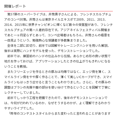
開催レポート
第57弾のスーパーライブは、井筒貴子さんによる、フレンチスカルプチュ
アのコンペ対策。井筒さんは東京ネイルエキスポで2009、2011、2013、
2014、2015年に世界チャンピオンに輝くなど数々の受賞歴があり、フレンチ
スカルプチュアの第一人者的存在です。アジアネイルフェスティバル開催ま
であと一ヶ月足らずとあって、コンペ出場者はもちろん、井筒さんの極意を
一目見ようという、勉強熱心な受講者が多数集まりました。
全体を二部に区切り、前半では図解やトレーニングハンドを用いた解説、
後半は実際にハンドモデルを使った、デモンストレーションでした。
前半では、練習前のハンドの仕込みから伝授。あらかじめ形の良い状態で
地爪を作っておけば、アプリケーションしたときの仕上がりもきれいになる
いうことを教授。
またフリーエッジを作るときの厚みは均等ではなく、エッジ側を薄く、ス
マイルライン側をやや厚く作ることで、薄くて美しいCカーブができ、スマイ
ルラインもはっきり出せると言うこともわかりました。さらに、その厚みの
調整はブラシの先端や腹の部分を使い分けて作るということを図解で丁寧に
レクチャーしていました。
前半でしっかり工程を把握できたので、後半のデモンストレーションで
は、今何が行われているのか、なぜそうするのかが、よく理解できるわかり
やすいライブでした。
「昨年のコンテストスタイルからまた変わったと言われることがあります