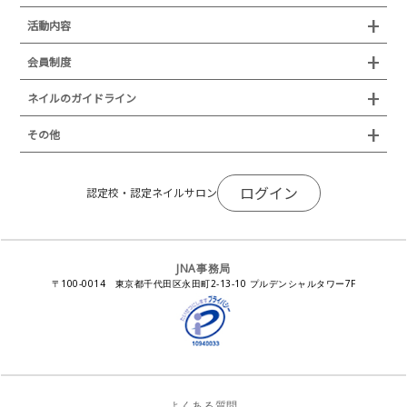
所在地
JNAジェルネイル技能検定試験
認定制度
活動内容
プレスリリース
JNAフットケア理論検定試験
イベント
認定講師
会員制度
叙勲・褒章・受賞・表彰
セミナー
ネイリスト技能検定試験（JNEC主催）
イベント
認定校
ネイルトレンド
セミナー
通常総会について
会員制度
ネイルのガイドライン
JNAネイリスト技能検定国際試験
ネイルエキスポ
ネイルトレンド
認定ネイルサロン
JNAスーパーライブ
個人会員
JNAネイリストキャリアパス講習会
新型コロナ感染症関連
ネイルオブザイヤー
その他
トレンドプロジェクトメンバー
ネイルサロン衛生管理士講習会
法人会員
JNAネイルサロン等化学物質管理講習会
ネイルサロンの衛生管理
アジアネイルフェスティバル
NEWS
JNAネイリストキャリアパス講習会
会報誌Natiful
JNAオフィシャル教材
コンプライアンス／法令遵守
ログイン
全日本ネイリスト選手権・地区大会
認定校・認定ネイルサロン
サポートネイルサロン制度
JNAネイルサロン等化学物質管理講習会
ジェルネイル製品の化粧品該当性
ネイルカンファレンス
ネイルカレンダー
ネイルサロン向けセミナー
ステルスマーケティングに関する注意喚起
ネイルフォーラム
イラストでわかる！JNA
感染症対策セミナー
JNA事務局
瞬間接着剤の使用について
11月ネイル月間
教材・書籍・刊行物
〒100-0014 東京都千代田区永田町2-13-10 プルデンシャルタワー7F
EUにおけるTPO成分を含む化粧品の市場提供禁止について
ピンクリボン運動
ダウンロード
景品表示法に基づく措置命令について
その他イベント
よくある質問