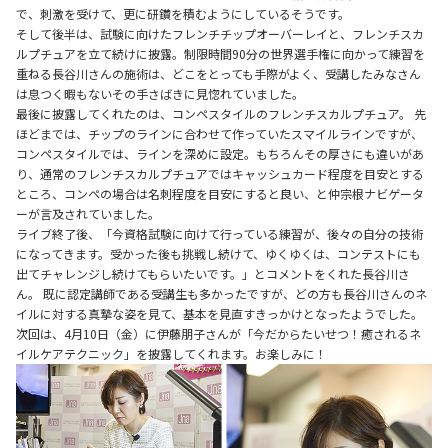
で、刺激を受けて、更に研鑽を積むようにしているそうです。
そして後半は、試験に向けたフレンチチップオーバーレイと、フレンチスカ
ルプチュアを立て続けに披露。制限時間90分の世界選手権に向かって練習を
重ねる長谷川さんの施術は、どこをとっても手際がよく、受講したみなさん
は息つく暇もないその手さばきに見惚れていました。
最後に披露してくれたのは、コンペスタイルのフレンチスカルプチュア。 先
ほどまでは、チップのラインに合わせて作っていたスマイルラインですが、
コンペスタイルでは、ラインを深めに設定。もちろんその厚さにも違いがあ
り、通常のフレンチスカルプチュアではキャッシュカード程度を目安とする
ところ、コンペの場合は名刺程度を目安にすると良い、と仲宗根ナビゲータ
ーが言及されていました。
ライブ終了後、「今資格試験に向けて行っている練習が、後々の自分の技術
になってきます。受かった後も挑戦し続けて、ゆくゆくは、コンテストにも
出てチャレンジし続けてもらいたいです。」とコメントをくれた長谷川さ
ん。 既に認定講師である受講生も多かったですが、どの方も長谷川さんのネ
イルに対する真摯な姿を見て、基本を見直すきっかけとなったようでした。
次回は、4月10日（金）に伊藤朋子さんが「今だからたいせつ！癒されるネ
イルケアテクニック」を披露してくれます。お楽しみに！