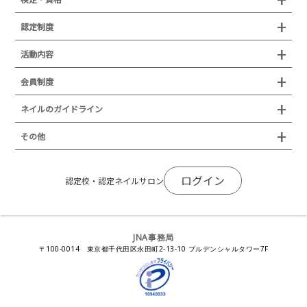
沿革
検定試験
認定制度
所在地
JNAジェルネイル技能検定試験
認定制度
活動内容
プレスリリース
JNAフットケア理論検定試験
イベント
認定講師
会員制度
叙勲・褒章・受賞・表彰
セミナー
ネイリスト技能検定試験（JNEC主催）
イベント
認定校
ネイルトレンド
セミナー
通常総会について
会員制度
ネイルのガイドライン
JNAネイリスト技能検定国際試験
ネイルエキスポ
ネイルトレンド
認定ネイルサロン
JNAスーパーライブ
個人会員
JNAネイリストキャリアパス講習会
新型コロナ感染症関連
ネイルオブザイヤー
その他
トレンドプロジェクトメンバー
ネイルサロン衛生管理士講習会
法人会員
JNAネイルサロン等化学物質管理講習会
ネイルサロンの衛生管理
アジアネイルフェスティバル
NEWS
JNAネイリストキャリアパス講習会
会報誌Natiful
JNAオフィシャル教材
コンプライアンス／法令遵守
ログイン
全日本ネイリスト選手権・地区大会
認定校・認定ネイルサロン
サポートネイルサロン制度
JNAネイルサロン等化学物質管理講習会
ジェルネイル製品の化粧品該当性
ネイルカンファレンス
ネイルカレンダー
ネイルサロン向けセミナー
ステルスマーケティングに関する注意喚起
ネイルフォーラム
イラストでわかる！JNA
感染症対策セミナー
JNA事務局
瞬間接着剤の使用について
11月ネイル月間
教材・書籍・刊行物
〒100-0014 東京都千代田区永田町2-13-10 プルデンシャルタワー7F
EUにおけるTPO成分を含む化粧品の市場提供禁止について
ピンクリボン運動
ダウンロード
景品表示法に基づく措置命令について
その他イベント