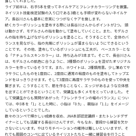
露してくれました。
ライブ前半は、右手5本を使ってネイルケアとフレンチカラーリングを披露。
ネイリスト技能検定試験の入り口である3級とも手順が変わらないネイルケ
ア。長谷川さんも基本に忠実につつがなくケアを施します。
続くカラーポリッシュを塗布する際には長谷川さんからポイントが2つ。 頭
は動かさず、モデルさんの指を動かして塗布していくこと。また、モデルさ
んの指を持ち上げながらポリッシュを塗ること。そうすることで、全体のバ
ランスを見ながら、指の先端にポリッシュが溜まらないようにできるという
ことです。 その他、塗布しているポリッシュにも工夫が。 ベースカラ―とな
る「ナチュラルスキンカラー」は、持ち込みが3本まで。そこで、長谷川さん
は、モデルさんの肌色に合うように、3種類のポリッシュを混ぜたオリジナル
カラーを作っているそうです。また、ホワイトは、2種類用意。少し薄めてサ
ラサラにしたものを1度目に、2度目に通常の粘度のものを塗布してトップエ
ンドをはっきりさせます。そして3度目に再度サラサラのものを使って中央を
繋ぎます。こうすることで、筋を作ることなく、エッジがあるような立体感
を出すことができるということで、受講生も多くメモをとっていました。 そ
して受講生からも質問があがった「フレンチラインの幅のバランス」につい
ては、中3本を「1」とした時に、小指は「0.9」、親指は「1.1」をイメージ
しているということでした。
数々のコンペで輝かしい成績を収め、JNA本部認定講師・またトレンドデザ
イナーとしても活躍する長谷川さんですが、今もなお、普段から練習を欠か
さないといいます。やはりモチベーションの維持は難しいといいますが、そ
れでも周囲のコンペに出ているネイリストたちと一緒に練習会を行うこと