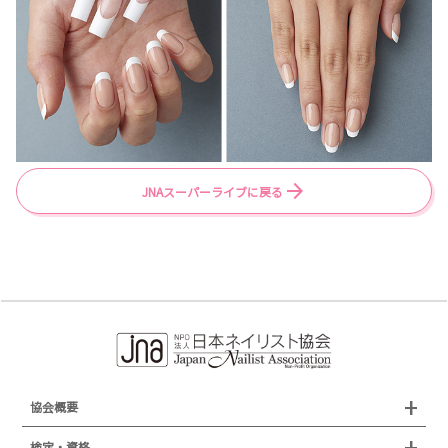
JNAスーパーライブに戻る
協会概要
組織概要
検定・資格