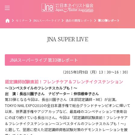
home
chevron_right
chevron_right
chevron_right
chevron_right
セミナー
JNAスーパーライブ
過去の開催レポート
第33弾レポート
JNA SUPER LIVE
JNAスーパーライブ 第33弾レポート
（2015年3月9日（月）13：30〜16：30）
認定講師試験直前！フレンチケア＆フレンチイクステンション
～コンペスタイルのフレンチスカルプも！～
出 演：長谷川園子さん ナビゲーター：仲宗根幸子さん
第33弾となる今回は、長谷川園子さん（本部認定講師・ME）が出演。
TOKYO NAIL EXPO2010の全日本選手権で総合グランドチャンピオンに輝いて
以来、世界選手権やアジアカップなど、最高峰のコンペティションで表彰台
にのぼり続けている長谷川さん。今回は「認定講師試験直前！フレンチケア
＆フレンチイクステンション～コンペスタイルのフレンチスカルプも！～」
と題して、翌週に控えた認定講師資格試験対策のデモンストレーションを披