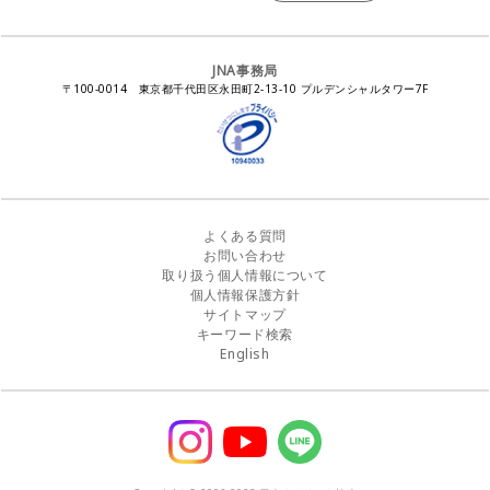
ジェルネイル製品の化粧品該当性
ネイルカンファレンス
ネイルカレンダー
ネイルサロン向けセミナー
ステルスマーケティングに関する注意喚起
ネイルフォーラム
イラストでわかる！JNA
感染症対策セミナー
JNA事務局
瞬間接着剤の使用について
11月ネイル月間
教材・書籍・刊行物
〒100-0014 東京都千代田区永田町2-13-10 プルデンシャルタワー7F
EUにおけるTPO成分を含む化粧品の市場提供禁止について
ピンクリボン運動
ダウンロード
景品表示法に基づく措置命令について
その他イベント
よくある質問
お問い合わせ
取り扱う個人情報について
個人情報保護方針
サイトマップ
キーワード検索
English