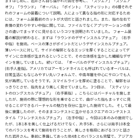
まずはじめに、岩井さん自ら描かれた図を参考に、「スクエア」「スクエア
オフ」「ラウンド」「オーバル」「ポイント」「スティリット」の6種それぞ
れのフォームの装着について説明。人によって異なる指の形に対応するため
には、フォーム装着前のカットが大切だと話されました。また、指の左右で
表情の変わりやすい中指に関しては、ファイルでなくアプリケーションの厚
さの違いでまっすぐに見せるというコツを説明されていました。 フォーム装
着の解説が終わると、まずは「ラウンドのデザインスカルプチュア」（右手
中指）を施術。ベースの薄さがポイントだというデザインスカルプチュア。
薄いベースに対して、サイドの輪郭となるエッジを厚くすることによってデ
ザインに立体感が生まれるということで、その立体感を生かした繊細なデザ
インを施していました。 続いては、「オーバルのデザインスカルプチュア」
(右手人差指)。アメリカではアーモンドネイルとも呼ばれているオーバルは、
日常生活にもなじみやすい丸いフォルムで、中高年層を中心にサロンでも人
気が再燃しているそうです。スマイルラインを厚めに塗ることで、輪郭をは
っきりとさせ、指先をより美しく見せていました。 3つ目は、「スティリッ
トのロングスカルプチュア」（右手薬指）。こちらにはバーチャルを施しま
したが、施術の際に理想的な形を乗せることで、曲がった指もまっすぐに見
せることができるバーチャルの魅力を存分に生かした施術でした。 そして最
後に披露したのが、そのままコンテストに生かせるスクエアのコンテストス
タイル「フレンチスカルプチュア」（左手中指）。今回は1本のみの施術でし
たが、1本1本を美しく仕上げるだけでなく、片手5本、さらには両手10本全
てのバランスを考えて施術を行うことが、美しさを格段にあげるコツと話さ
れた岩井さん。事前に準備してあった他4本とのバランスも完璧で、アジアカ