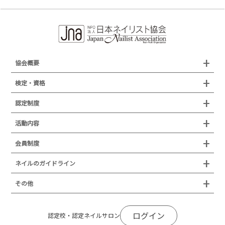
協会概要
組織概要
検定・資格
沿革
検定試験
認定制度
所在地
JNAジェルネイル技能検定試験
認定制度
活動内容
プレスリリース
JNAフットケア理論検定試験
イベント
認定講師
会員制度
叙勲・褒章・受賞・表彰
セミナー
ネイリスト技能検定試験（JNEC主催）
イベント
認定校
ネイルトレンド
セミナー
通常総会について
会員制度
ネイルのガイドライン
JNAネイリスト技能検定国際試験
ネイルエキスポ
ネイルトレンド
認定ネイルサロン
JNAスーパーライブ
個人会員
JNAネイリストキャリアパス講習会
新型コロナ感染症関連
ネイルオブザイヤー
その他
トレンドプロジェクトメンバー
ネイルサロン衛生管理士講習会
法人会員
JNAネイルサロン等化学物質管理講習会
ネイルサロンの衛生管理
アジアネイルフェスティバル
NEWS
JNAネイリストキャリアパス講習会
会報誌Natiful
JNAオフィシャル教材
コンプライアンス／法令遵守
ログイン
全日本ネイリスト選手権・地区大会
認定校・認定ネイルサロン
サポートネイルサロン制度
JNAネイルサロン等化学物質管理講習会