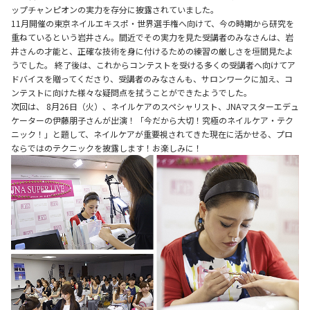
ップチャンピオンの実力を存分に披露されていました。
11月開催の東京ネイルエキスポ・世界選手権へ向けて、今の時期から研究を
重ねているという岩井さん。間近でその実力を見た受講者のみなさんは、岩
井さんの才能と、正確な技術を身に付けるための練習の厳しさを垣間見たよ
うでした。 終了後は、これからコンテストを受ける多くの受講者へ向けてア
ドバイスを贈ってくださり、受講者のみなさんも、サロンワークに加え、コ
ンテストに向けた様々な疑問点を拭うことができたようでした。
次回は、 8月26日（火）、ネイルケアのスペシャリスト、JNAマスターエデュ
ケーターの伊藤朋子さんが出演！「今だから大切！究極のネイルケア・テク
ニック！」と題して、ネイルケアが重要視されてきた現在に活かせる、プロ
ならではのテクニックを披露します！お楽しみに！