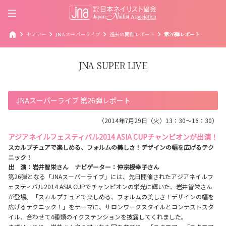
home
chevron_right
chevron_right
chevron_right
chevron_right
セミナー
JNAスーパーライブ
過去の開催レポート
第26弾レポート
JNA SUPER LIVE
JNAスーパーライブ 第26弾レポート
（2014年7月29日（火）13：30〜16：30）
アジアネイルフェスティバル2014 ASIA CUPチャンピオンが出演！
スカルプチュアで楽しめる、フォルムの美しさ！デザインの幅を広げるテク
ニック！
出 演：岩井智栄さん ナビゲーター：仲宗根幸子さん
第26弾となる「JNAスーパーライブ」には、先日開催されたアジアネイルフ
ェスティバル2014 ASIA CUPでチャンピオンの栄光に輝いた、岩井智栄さん
が登場。「スカルプチュアで楽しめる、フォルムの美しさ！デザインの幅を
広げるテクニック！」をテーマに、サロンワークスタイルとコンテストスタ
イル、合わせて4種類のイクステンションを披露してくれました。