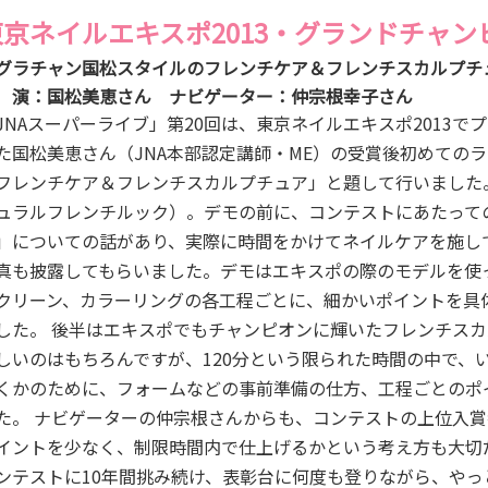
東京ネイルエキスポ2013・グランドチャ
グラチャン国松スタイルのフレンチケア＆フレンチスカルプチ
 演：国松美恵さん ナビゲーター：仲宗根幸子さん
JNAスーパーライブ」第20回は、東京ネイルエキスポ2013
た国松美恵さん（JNA本部認定講師・ME）の受賞後初めての
フレンチケア＆フレンチスカルプチュア」と題して行いました
ュラルフレンチルック）。デモの前に、コンテストにあたって
」についての話があり、実際に時間をかけてネイルケアを施し
真も披露してもらいました。デモはエキスポの際のモデルを使
クリーン、カラーリングの各工程ごとに、細かいポイントを具
した。 後半はエキスポでもチャンピオンに輝いたフレンチス
しいのはもちろんですが、120分という限られた時間の中で、
くかのために、フォームなどの事前準備の仕方、工程ごとのポ
た。 ナビゲーターの仲宗根さんからも、コンテストの上位入
イントを少なく、制限時間内で仕上げるかという考え方も大切
ンテストに10年間挑み続け、表彰台に何度も登りながら、や