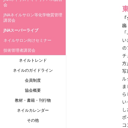
会
JNAネイルサロン等化学物質管理
「
講習会
出
JNAスーパーライブ
「
い
ネイルサロン向けセミナー
の
技術管理者講習会
チ
ネイルトレンド
方
ネイルのガイドライン
写
ル
会員制度
ま
協会概要
ら
教材・書籍・刊行物
い
し
ネイルカレンダー
ポ
その他
コ