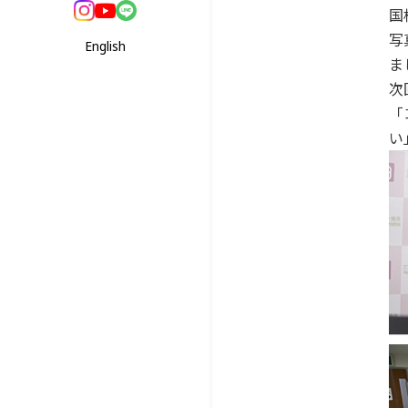
国
写
English
ま
次
「
い