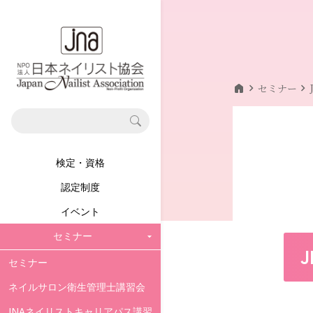
home
chevron_right
chevron_right
セミナー
検定・資格
認定制度
イベント
セミナー
セミナー
ネイルサロン衛生管理士講習会
JNAネイリストキャリアパス講習