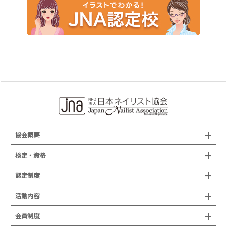
協会概要
組織概要
検定・資格
沿革
検定試験
認定制度
所在地
JNAジェルネイル技能検定試験
認定制度
活動内容
プレスリリース
JNAフットケア理論検定試験
イベント
認定講師
会員制度
叙勲・褒章・受賞・表彰
セミナー
ネイリスト技能検定試験（JNEC主催）
イベント
認定校