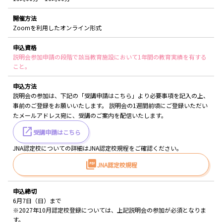
開催方法
Zoomを利用したオンライン形式
申込資格
説明会参加申請の段階で該当教育施設において1年間の教育実績を有する
こと。
申込方法
説明会の参加は、下記の「受講申請はこちら」より必要事項を記入の上、
事前のご登録をお願いいたします。 説明会の1週間前頃にご登録いただい
たメールアドレス宛に、受講のご案内を配信いたします。
受講申請はこちら
JNA認定校についての詳細はJNA認定校規程をご確認ください。
JNA認定校規程
申込締切
6月7日（日）まで
※2027年10月認定校登録については、上記説明会の参加が必須となりま
す。