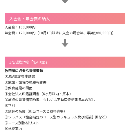
入会金・年会費の納入
入会金：100,000円
年会費：120,000円（10月1日以降に入会の場合は、半期分60,000円）
JNA認定校「仮申請」
仮申請に必要な提出書類
①JNA認定校申請書
②施設・設備の概要報告書
③教育施設の図面
④会社法人印鑑証明書（6ヶ月以内・原本）
⑤施設の賃貸借契約書、もしくは不動産登記簿謄本の写し
⑥学則
⑦講師の名簿（担当コースと取得資格）
⑧シラバス（協会指定のコース別カリキュラム及び授業計画など）
⑨コース別教材リスト
⑩学校案内