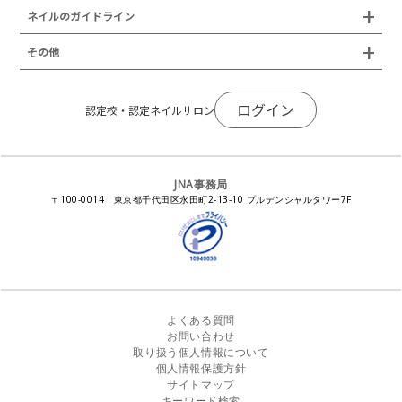
ネイルトレンド
セミナー
通常総会について
会員制度
ネイルのガイドライン
JNAネイリスト技能検定国際試験
ネイルエキスポ
ネイルトレンド
認定ネイルサロン
JNAスーパーライブ
個人会員
JNAネイリストキャリアパス講習会
新型コロナ感染症関連
ネイルオブザイヤー
その他
トレンドプロジェクトメンバー
ネイルサロン衛生管理士講習会
法人会員
JNAネイルサロン等化学物質管理講習会
ネイルサロンの衛生管理
アジアネイルフェスティバル
NEWS
JNAネイリストキャリアパス講習会
会報誌Natiful
JNAオフィシャル教材
コンプライアンス／法令遵守
ログイン
全日本ネイリスト選手権・地区大会
認定校・認定ネイルサロン
サポートネイルサロン制度
JNAネイルサロン等化学物質管理講習会
ジェルネイル製品の化粧品該当性
ネイルカンファレンス
ネイルカレンダー
ネイルサロン向けセミナー
ステルスマーケティングに関する注意喚起
ネイルフォーラム
イラストでわかる！JNA
感染症対策セミナー
JNA事務局
瞬間接着剤の使用について
11月ネイル月間
教材・書籍・刊行物
〒100-0014 東京都千代田区永田町2-13-10 プルデンシャルタワー7F
EUにおけるTPO成分を含む化粧品の市場提供禁止について
ピンクリボン運動
ダウンロード
景品表示法に基づく措置命令について
その他イベント
よくある質問
お問い合わせ
取り扱う個人情報について
個人情報保護方針
サイトマップ
キーワード検索