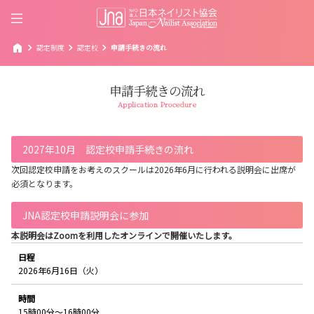
home
chevron_right
chevron_right
chevron_right
認定制度
認定校
申請手続きの流れ
申請手続きの流れ
Application Procedure
2027年10月 認定校申請手続きの流れ
次回認定校申請をお考えのスクールは2026年6月に行われる説明会に出席が
必須となります。
JNA認定校申請説明会に参加
本説明会はZoomを利用したオンラインで開催いたします。
日程
2026年6月16日（火）
時間
15時00分〜16時00分