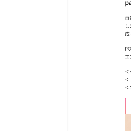
pa
自
し
成
PO
エ
＜
＜
＜