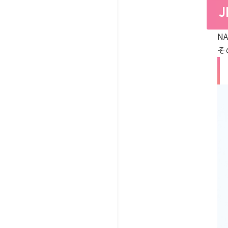
J
N
そ