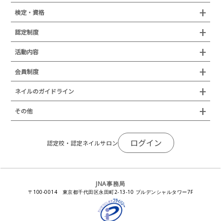
組織概要
検定・資格
沿革
検定試験
認定制度
所在地
JNAジェルネイル技能検定試験
認定制度
活動内容
プレスリリース
JNAフットケア理論検定試験
イベント
認定講師
会員制度
叙勲・褒章・受賞・表彰
セミナー
ネイリスト技能検定試験（JNEC主催）
イベント
認定校
ネイルトレンド
セミナー
通常総会について
会員制度
ネイルのガイドライン
JNAネイリスト技能検定国際試験
ネイルエキスポ
ネイルトレンド
認定ネイルサロン
JNAスーパーライブ
個人会員
JNAネイリストキャリアパス講習会
新型コロナ感染症関連
ネイルオブザイヤー
その他
トレンドプロジェクトメンバー
ネイルサロン衛生管理士講習会
法人会員
JNAネイルサロン等化学物質管理講習会
ネイルサロンの衛生管理
アジアネイルフェスティバル
NEWS
JNAネイリストキャリアパス講習会
会報誌Natiful
JNAオフィシャル教材
コンプライアンス／法令遵守
ログイン
全日本ネイリスト選手権・地区大会
認定校・認定ネイルサロン
サポートネイルサロン制度
JNAネイルサロン等化学物質管理講習会
ジェルネイル製品の化粧品該当性
ネイルカンファレンス
ネイルカレンダー
ネイルサロン向けセミナー
ステルスマーケティングに関する注意喚起
ネイルフォーラム
イラストでわかる！JNA
感染症対策セミナー
JNA事務局
瞬間接着剤の使用について
11月ネイル月間
教材・書籍・刊行物
〒100-0014 東京都千代田区永田町2-13-10 プルデンシャルタワー7F
EUにおけるTPO成分を含む化粧品の市場提供禁止について
ピンクリボン運動
ダウンロード
景品表示法に基づく措置命令について
その他イベント