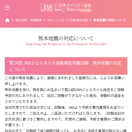
home
chevron_right
chevron_right
chevron_right
検定試験・資格制度
JNAジェルネイル技能検定試験
熊本地震の対応について
熊本地震の対応について
Regarding the Response to the Kumamoto Earthquake
第14回 JNAジェルネイル技能検定初級試験 熊本地震の対応
について
この度の熊本地震により、被害にあわれました皆様方には、心よりお見舞い
申し上げます。
熊本地震を受け、熊本県にお住まいで第14回JNAジェルネイル検定をご受験
予定の方におかれまして、当日ご受験ができなかった場合、受験料の返金を
させていただきます。
当日欠席された該当の方には、試験後、JNAより手続き案内書類をお送りい
たしますので、ご記入の上、ご返送いただければと存じます。（試験当日の
出欠状況に基づきご案内しますので、欠席のご連絡、手続き書類のご請求は
不要です。）
該当の方で、試験終了後2週間が経っても、お手元に手続き書類が届かない場