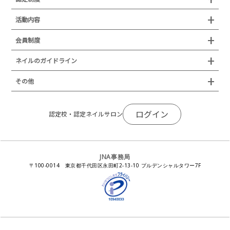
所在地
JNAジェルネイル技能検定試験
認定制度
活動内容
プレスリリース
JNAフットケア理論検定試験
イベント
認定講師
会員制度
叙勲・褒章・受賞・表彰
セミナー
ネイリスト技能検定試験（JNEC主催）
イベント
認定校
ネイルトレンド
セミナー
通常総会について
会員制度
ネイルのガイドライン
JNAネイリスト技能検定国際試験
ネイルエキスポ
ネイルトレンド
認定ネイルサロン
JNAスーパーライブ
個人会員
JNAネイリストキャリアパス講習会
新型コロナ感染症関連
ネイルオブザイヤー
その他
トレンドプロジェクトメンバー
ネイルサロン衛生管理士講習会
法人会員
JNAネイルサロン等化学物質管理講習会
ネイルサロンの衛生管理
アジアネイルフェスティバル
NEWS
JNAネイリストキャリアパス講習会
会報誌Natiful
JNAオフィシャル教材
コンプライアンス／法令遵守
ログイン
全日本ネイリスト選手権・地区大会
認定校・認定ネイルサロン
サポートネイルサロン制度
JNAネイルサロン等化学物質管理講習会
ジェルネイル製品の化粧品該当性
ネイルカンファレンス
ネイルカレンダー
ネイルサロン向けセミナー
ステルスマーケティングに関する注意喚起
ネイルフォーラム
イラストでわかる！JNA
感染症対策セミナー
JNA事務局
瞬間接着剤の使用について
11月ネイル月間
教材・書籍・刊行物
〒100-0014 東京都千代田区永田町2-13-10 プルデンシャルタワー7F
EUにおけるTPO成分を含む化粧品の市場提供禁止について
ピンクリボン運動
ダウンロード
景品表示法に基づく措置命令について
その他イベント