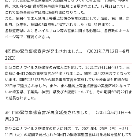
県、大阪府の4府県が緊急事態宣言区域に変更されました（8月31日まで）。
これで緊急事態宣言区域は6都府県になりました。
また、同日付でまん延防止等重点措置の実施区域として北海道、石川県、京
都府、兵庫県、福岡の5道府県が指定されました（8月31日まで）。
各都道府県におけるネイルサロン等の営業に関する影響は、各行政のホーム
ページ等でご確認ください。
4回目の緊急事態宣言が発出されました。（2021年7月12日～8月
22日）
新型コロナウイルス感染症の再拡大に対応して、2021年7月12日付けで、東
京都に4回目の緊急事態宣言が発出されました。期間は8月22日までとなって
います。同時に5月23日から緊急事態宣言を実施していた沖縄県も期間が8月
22日まで延長されました。また、まん延防止等重点措置の実施区域となって
いた埼玉県、千葉県、神奈川県及び大阪府についても、その期間が8月22日ま
で延長されました。
3回目の緊急事態宣言が再度延長されました。（2021年6月1日～6
月20日）
新型コロナウイルス感染症の拡大に対応して、2021年4月25日（日）～5月
11日（火）の期間で発出された3回目の緊急事態宣言は対象地域を追加して5