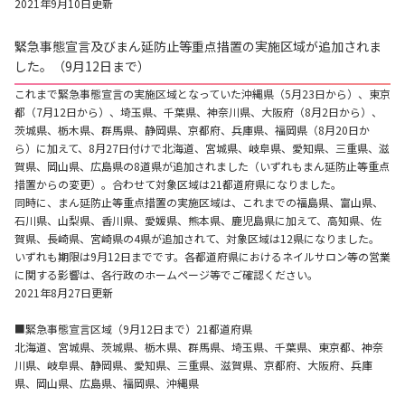
2021年9月10日更新
緊急事態宣言及びまん延防止等重点措置の実施区域が追加されま
した。（9月12日まで）
これまで緊急事態宣言の実施区域となっていた沖縄県（5月23日から）、東京
都（7月12日から）、埼玉県、千葉県、神奈川県、大阪府（8月2日から）、
茨城県、栃木県、群馬県、静岡県、京都府、兵庫県、福岡県（8月20日か
ら）に加えて、8月27日付けで北海道、宮城県、岐阜県、愛知県、三重県、滋
賀県、岡山県、広島県の8道県が追加されました（いずれもまん延防止等重点
措置からの変更）。合わせて対象区域は21都道府県になりました。
同時に、まん延防止等重点措置の実施区域は、これまでの福島県、富山県、
石川県、山梨県、香川県、愛媛県、熊本県、鹿児島県に加えて、高知県、佐
賀県、長崎県、宮崎県の4県が追加されて、対象区域は12県になりました。
いずれも期限は9月12日までです。各都道府県におけるネイルサロン等の営業
に関する影響は、各行政のホームページ等でご確認ください。
2021年8月27日更新
■緊急事態宣言区域（9月12日まで）21都道府県
北海道、宮城県、茨城県、栃木県、群馬県、埼玉県、千葉県、東京都、神奈
川県、岐阜県、静岡県、愛知県、三重県、滋賀県、京都府、大阪府、兵庫
県、岡山県、広島県、福岡県、沖縄県