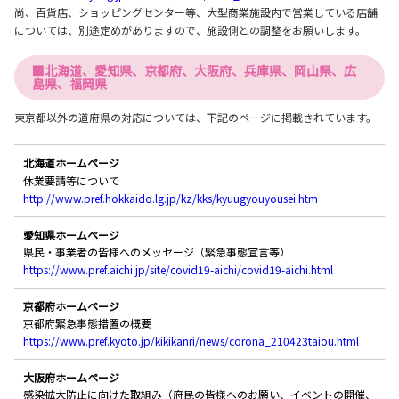
尚、百貨店、ショッピングセンター等、大型商業施設内で営業している店舗
については、別途定めがありますので、施設側との調整をお願いします。
■北海道、愛知県、京都府、大阪府、兵庫県、岡山県、広
島県、福岡県
東京都以外の道府県の対応については、下記のページに掲載されています。
北海道ホームページ
休業要請等について
http://www.pref.hokkaido.lg.jp/kz/kks/kyuugyouyousei.htm
愛知県ホームページ
県民・事業者の皆様へのメッセージ（緊急事態宣言等）
https://www.pref.aichi.jp/site/covid19-aichi/covid19-aichi.html
京都府ホームページ
京都府緊急事態措置の概要
https://www.pref.kyoto.jp/kikikanri/news/corona_210423taiou.html
大阪府ホームページ
感染拡大防止に向けた取組み（府民の皆様へのお願い、イベントの開催、