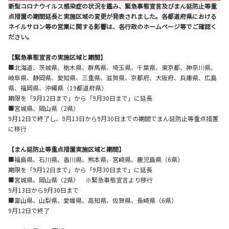
新型コロナウイルス感染症の状況を鑑み、緊急事態宣言及びまん延防止等重
点措置の期間延長と実施区域の変更が発表されました。各都道府県における
ネイルサロン等の営業に関する影響は、各行政のホームページ等でご確認く
ださい。
【緊急事態宣言の実施区域と期間】
■北海道、茨城県、栃木県、群馬県、埼玉県、千葉県、東京都、神奈川県、
岐阜県、静岡県、愛知県、三重県、滋賀県、京都府、大阪府、兵庫県、広島
県、福岡県、沖縄県（19都道府県）
期限を「9月12日まで」から「9月30日まで」に延長
■宮城県、岡山県（2県）
9月12日で終了し、9月13日から9月30日までの期間でまん延防止等重点措置
に移行
【まん延防止等重点措置実施区域と期間】
■福島県、石川県、香川県、熊本県、宮崎県、鹿児島県（6県）
期限を「9月12日まで」から「9月30日まで」に延長
■宮城県、岡山県（2県） ※緊急事態宣言より移行
9月13日から9月30日まで
■富山県、山梨県、愛媛県、高知県、佐賀県、長崎県（6県）
9月12日で終了