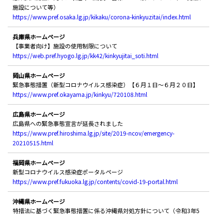
施設について等）
https://www.pref.osaka.lg.jp/kikaku/corona-kinkyuzitai/index.html
兵庫県ホームページ
【事業者向け】施設の使用制限について
https://web.pref.hyogo.lg.jp/kk42/kinkyujitai_soti.html
岡山県ホームページ
緊急事態措置（新型コロナウイルス感染症）【６月１日～６月２０日】
https://www.pref.okayama.jp/kinkyu/720108.html
広島県ホームページ
広島県への緊急事態宣言が延長されました
https://www.pref.hiroshima.lg.jp/site/2019-ncov/emergency-
20210515.html
福岡県ホームページ
新型コロナウイルス感染症ポータルページ
https://www.pref.fukuoka.lg.jp/contents/covid-19-portal.html
沖縄県ホームページ
特措法に基づく緊急事態措置に係る沖縄県対処方針について（令和3年5