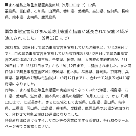
■まん延防止等重点措置実施区域（9月12日まで）12県
福島県、富山県、石川県、山梨県、香川県、愛媛県、高知県、佐賀県、長崎
県、熊本県、宮崎県、鹿児島県
緊急事態宣言及びまん延防止等重点措置が延長されて実施区域が
追加されました。（9月12日まで）
2021年5月23日付けで緊急事態宣言を実施していた沖縄県と、7月12日付け
で4回目の緊急事態宣言を実施していた東京都及び8月2日付けで緊急事態宣
言区域に追加された埼玉県、千葉県、神奈川県、大阪府の実施期間が、8月
20日付けで「8月31日まで」から「9月12日まで」に延長されました。また同
日付けで緊急事態宣言区域に茨城県、栃木県、群馬県、静岡県、京都府、兵
庫県、福岡県の7府県が追加され（9月12日まで）、合わせて対象区域は13都
府県になりました。
同時に、まん延防止等重点措置の実施区域となっていた北海道、福島県、石
川県、愛知県、滋賀県、熊本県の6道県の期間が「8月31日まで」から「9月
12日まで」に延長され、さらに区域として宮城県、山梨県、富山県、岐阜
県、三重県、岡山県、広島県、香川県、愛媛県、鹿児島県の10県が追加され
て、合わせて対象区域は16道県になりました。
各都道府県におけるネイルサロン等の営業に関する影響は、各行政のホーム
ページ等でご確認ください。