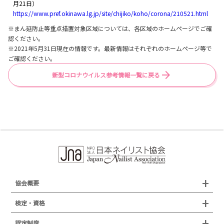
月21日）
https://www.pref.okinawa.lg.jp/site/chijiko/koho/corona/210521.html
※まん延防止等重点措置対象区域については、各区域のホームページでご確
認ください。
※2021年5月31日現在の情報です。最新情報はそれぞれのホームページ等で
ご確認ください。
新型コロナウイルス参考情報一覧に戻る
協会概要
組織概要
検定・資格
沿革
検定試験
認定制度