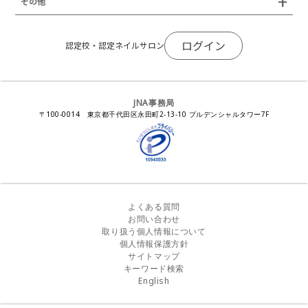
その他
トレンドプロジェクトメンバー
ネイルサロン衛生管理士講習会
法人会員
JNAネイルサロン等化学物質管理講習会
ネイルサロンの衛生管理
アジアネイルフェスティバル
NEWS
JNAネイリストキャリアパス講習会
会報誌Natiful
JNAオフィシャル教材
コンプライアンス／法令遵守
ログイン
全日本ネイリスト選手権・地区大会
認定校・認定ネイルサロン
サポートネイルサロン制度
JNAネイルサロン等化学物質管理講習会
ジェルネイル製品の化粧品該当性
ネイルカンファレンス
ネイルカレンダー
ネイルサロン向けセミナー
ステルスマーケティングに関する注意喚起
ネイルフォーラム
イラストでわかる！JNA
感染症対策セミナー
JNA事務局
瞬間接着剤の使用について
11月ネイル月間
教材・書籍・刊行物
〒100-0014 東京都千代田区永田町2-13-10 プルデンシャルタワー7F
EUにおけるTPO成分を含む化粧品の市場提供禁止について
ピンクリボン運動
ダウンロード
景品表示法に基づく措置命令について
その他イベント
よくある質問
お問い合わせ
取り扱う個人情報について
個人情報保護方針
サイトマップ
キーワード検索
English