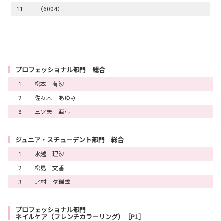
27
（5026）
11
（6004）
28
（5009）
29
（5008）
プロフェッショナル部門 総合
1
松本 有沙
2
佐々木 あゆみ
3
三ツ矢 亜弓
ジュニア・スチューデント部門 総合
1
水越 理沙
2
松島 文香
3
北村 夕瑞季
プロフェッショナル部門
ネイルケア（フレンチカラーリング）［P1］