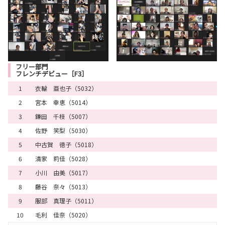
フリー部門
フレンチデビュー［F3］
1
衣輪 亜也子（5032）
2
宮本 幸恵（5014）
3
鎌田 千枝（5007）
4
佐野 笑梨（5030）
5
中古賀 徳子（5018）
6
清家 莉佳（5028）
7
小川 由美（5017）
8
藤谷 奈々（5013）
9
服部 真理子（5011）
10
毛利 佳奈（5020）