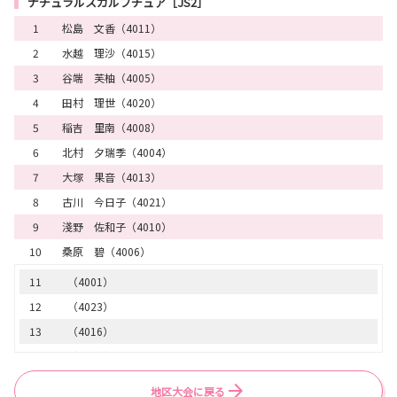
ナチュラルスカルプチュア［JS2］
16
（3019）
49
（1009）
1
松島 文香（4011）
50
（1022）
2
水越 理沙（4015）
51
（1002）
3
谷端 芙柚（4005）
52
（1050）
4
田村 理世（4020）
53
（1013）
5
稲吉 里南（4008）
54
（1007）
6
北村 夕瑞季（4004）
55
（1051）
7
大塚 果音（4013）
56
（1040）
8
古川 今日子（4021）
57
（1025）
9
淺野 佐和子（4010）
58
（1052）
10
桑原 碧（4006）
59
（1024）
11
（4001）
60
（1061）
12
（4023）
61
（1041）
13
（4016）
62
（1056）
14
（4017）
63
（1058）
15
（4014）
地区大会に戻る
64
（1042）