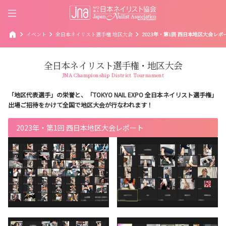
home
chevron_right
chevron_right
chevron_right
イベント
全日本ネイリスト選手権 地区大会
2023年・第1回 西日本地区大会レポ
全日本ネイリスト選手権・地区大会
JNA Championship District Tournament
「地区代表選手」の栄誉と、「TOKYO NAIL EXPO 全日本ネイリスト選手権」
出場ご招待をかけて全国で地区大会が行なわれます！
2023年・第1回 西日本地区大会レポート