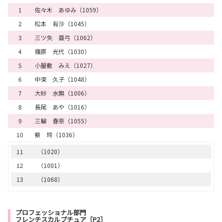
1
佐々木 あゆみ（1059）
2
松本 有沙（1045）
3
三ツ矢 亜弓（1062）
4
篠原 光代（1030）
5
小屋敷 みえ（1027）
6
中束 久子（1048）
7
大砂 水無（1006）
8
長尾 あや（1016）
9
三輪 春奈（1055）
10
蔡 玲（1036）
11
（1020）
12
（1001）
13
（1068）
14
（1066）
15
（1037）
プロフェッショナル部門
フレンチスカルプチュア［P2］
16
（1026）