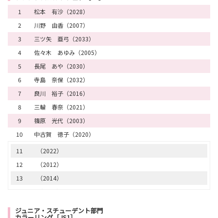
1
松本 有沙（2028）
17
（1031）
2
川野 由香（2007）
18
（1038）
3
三ツ矢 亜弓（2033）
19
（1035）
4
佐々木 あゆみ（2005）
20
（1004）
5
長尾 あや（2030）
21
（1018）
6
寺島 奈保（2032）
22
（1005）
7
良川 裕子（2016）
23
（1015）
8
三輪 春奈（2021）
24
（1008）
9
篠原 光代（2003）
25
（1033）
10
中古賀 徳子（2020）
26
（1060）
27
（1010）
11
（2022）
28
（1034）
12
（2012）
29
（1043）
13
（2014）
30
（1028）
14
（2011）
31
（1067）
15
（2013）
ジュニア・スチューデント部門
カラーリング［JS1］
32
（1029）