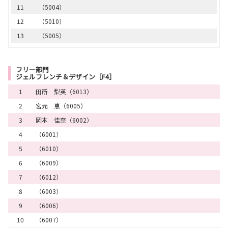
11
（5004）
12
（5010）
13
（5005）
14
（5015）
15
（5021）
フリー部門
ジェルフレンチ＆デザイン［F4］
16
（5003）
1
田所 梨英（6013）
17
（5002）
2
宮元 恵（6005）
18
（5019）
3
岡本 佳奈（6002）
19
（5016）
4
（6001）
20
（5022）
5
（6010）
21
（5029）
6
（6009）
22
（5024）
7
（6012）
23
（5033）
8
（6003）
24
（5025）
9
（6006）
25
（5001）
10
（6007）
26
（5006）