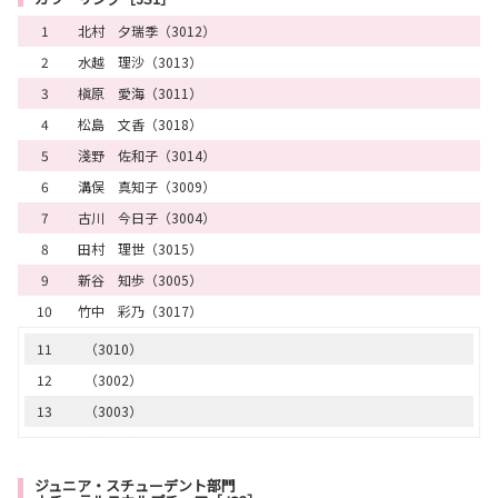
16
（2009）
33
（1053）
1
北村 夕瑞季（3012）
17
（2024）
34
（1049）
2
水越 理沙（3013）
18
（2018）
35
（1012）
3
槇原 愛海（3011）
19
（2002）
36
（1063）
4
松島 文香（3018）
20
（2017）
37
（1065）
5
淺野 佐和子（3014）
21
（2001）
38
（1014）
6
溝俣 真知子（3009）
22
（2023）
39
（1021）
7
古川 今日子（3004）
23
（2027）
40
（1039）
8
田村 理世（3015）
24
（2025）
41
（1017）
9
新谷 知歩（3005）
25
（2019）
42
（1023）
10
竹中 彩乃（3017）
26
（2029）
43
（1046）
27
（2010）
11
（3010）
44
（1032）
28
（2004）
12
（3002）
45
（1057）
29
（2006）
13
（3003）
46
（1054）
14
（3006）
47
（1019）
15
（3007）
ジュニア・スチューデント部門
48
（1069）