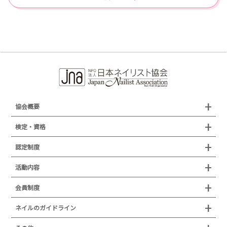
16
（4022）
65
（1011）
17
（4002）
66
（1064）
18
（4009）
19
（4003）
20
（4024）
協会概要
組織概要
検定・資格
沿革
検定試験
認定制度
所在地
JNAジェルネイル技能検定試験
認定制度
活動内容
プレスリリース
JNAフットケア理論検定試験
イベント
認定講師
会員制度
叙勲・褒章・受賞・表彰
セミナー
ネイリスト技能検定試験（JNEC主催）
イベント
認定校
ネイルトレンド
セミナー
通常総会について
会員制度
ネイルのガイドライン
JNAネイリスト技能検定国際試験
ネイルエキスポ
ネイルトレンド
認定ネイルサロン
JNAスーパーライブ
個人会員
JNAネイリストキャリアパス講習会
新型コロナ感染症関連
ネイルオブザイヤー