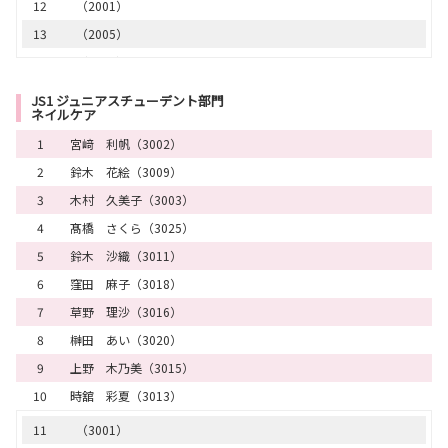
12
（2001）
13
（2005）
13
（2017）
15
（2006）
JS1 ジュニアスチューデント部門
ネイルケア
16
（2004）
1
宮﨑 利帆（3002）
2
鈴木 花絵（3009）
3
木村 久美子（3003）
4
髙橋 さくら（3025）
5
鈴木 沙織（3011）
6
窪田 麻子（3018）
7
草野 理沙（3016）
8
榊田 あい（3020）
9
上野 木乃美（3015）
10
時舘 彩夏（3013）
11
（3001）