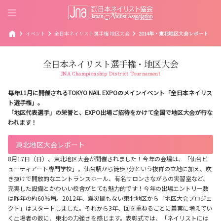
home
chevron_right
chevron_right
chevron_right
イベント
全日本ネイリスト選手権 地区大会
2014年・東北地区大会レポート
全日本ネイリスト選手権・地区大会
JNA Championship District Tournament
毎年11月に開催されるTOKYO NAIL EXPOのメインイベント「全日本ネイリス
ト選手権」。
「地区代表選手」の栄誉と、EXPO出場ご招待をかけて全国で地区大会が行な
われます！
東北地区大会レポート
8月17日（日）、東北地区大会が開催されました！今年の会場は、「仙台ビ
ューティアート専門学校」。仙台駅から徒歩7分という抜群の立地に加え、吹
き抜けで開放的なエントランスホール、有名サロンさながらの実習室など、
充実した設備とかわいい校舎がとても魅力的です！今年の出場エントリー数
は昨年の約60％増。2012年、震災間もない東北地区から「地区大会プロジェ
クト」はスタートしました。それから3年、回を重ねるごとに着実に増えてい
く出場者の数に、東北の力強さを感じます。表彰式では、「ネイリストには