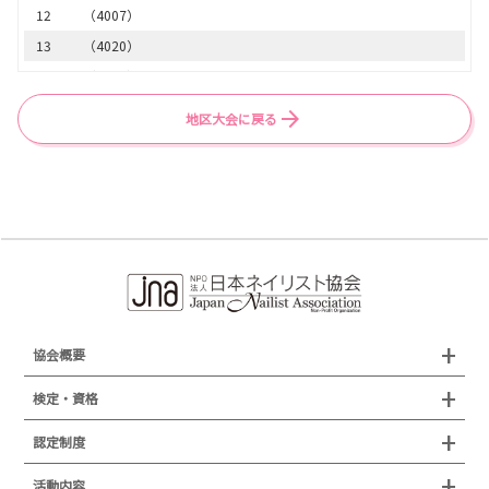
12
（4007）
13
（4020）
14
（4015）
15
（4011）
地区大会に戻る
16
（4016）
17
（4021）
18
（4008）
19
（4023）
20
（4013）
21
（4025）
22
（4010）
23
（4017）
協会概要
組織概要
検定・資格
沿革
検定試験
認定制度
所在地
JNAジェルネイル技能検定試験
認定制度
活動内容