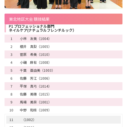
東北地区大会 競技結果
P1 プロフェッショナル部門
ネイルケア(ナチュラルフレンチルック）
1
小林 友美（1004）
2
櫻井 真梨（1005）
3
菅原 希美（1010）
4
小磯 麻有（1008）
5
千葉 亜由美（1003）
6
佐藤 芳江（1006）
7
平塚 真弓（1014）
8
佐藤 美穂（1015）
9
馬場 美奈（1001）
10
中野 和枝（1009）
11
（1002）