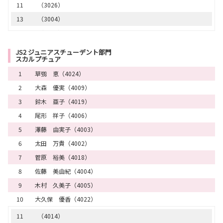
11
（3026）
13
（3004）
14
（3021）
15
（3006）
JS2 ジュニアスチューデント部門
スカルプチュア
16
（3008）
1
草彅 恵（4024）
17
（3012）
2
大森 優実（4009）
18
（3010）
3
鈴木 亜子（4019）
18
（3017）
4
尾形 祥子（4006）
20
（3023）
5
澤藤 由実子（4003）
21
（3005）
6
太田 万貴（4002）
22
（3014）
7
菅原 裕美（4018）
23
（3022）
8
佐藤 美由紀（4004）
24
（3007）
9
木村 久美子（4005）
10
大久保 優香（4022）
11
（4014）