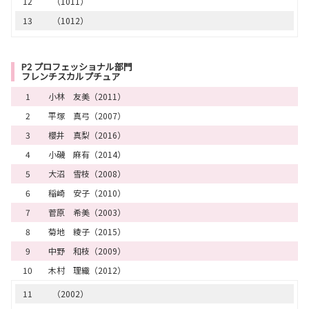
12
（1011）
13
（1012）
P2 プロフェッショナル部門
フレンチスカルプチュア
1
小林 友美（2011）
2
平塚 真弓（2007）
3
櫻井 真梨（2016）
4
小磯 麻有（2014）
5
大沼 雪枝（2008）
6
稲崎 安子（2010）
7
菅原 希美（2003）
8
菊地 綾子（2015）
9
中野 和枝（2009）
10
木村 理織（2012）
11
（2002）