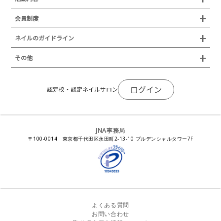
プレスリリース
JNAフットケア理論検定試験
イベント
認定講師
会員制度
叙勲・褒章・受賞・表彰
セミナー
ネイリスト技能検定試験（JNEC主催）
イベント
認定校
ネイルトレンド
セミナー
通常総会について
会員制度
ネイルのガイドライン
JNAネイリスト技能検定国際試験
ネイルエキスポ
ネイルトレンド
認定ネイルサロン
JNAスーパーライブ
個人会員
JNAネイリストキャリアパス講習会
新型コロナ感染症関連
ネイルオブザイヤー
その他
トレンドプロジェクトメンバー
ネイルサロン衛生管理士講習会
法人会員
JNAネイルサロン等化学物質管理講習会
ネイルサロンの衛生管理
アジアネイルフェスティバル
NEWS
JNAネイリストキャリアパス講習会
会報誌Natiful
JNAオフィシャル教材
コンプライアンス／法令遵守
ログイン
全日本ネイリスト選手権・地区大会
認定校・認定ネイルサロン
サポートネイルサロン制度
JNAネイルサロン等化学物質管理講習会
ジェルネイル製品の化粧品該当性
ネイルカンファレンス
ネイルカレンダー
ネイルサロン向けセミナー
ステルスマーケティングに関する注意喚起
ネイルフォーラム
イラストでわかる！JNA
感染症対策セミナー
JNA事務局
瞬間接着剤の使用について
11月ネイル月間
教材・書籍・刊行物
〒100-0014 東京都千代田区永田町2-13-10 プルデンシャルタワー7F
EUにおけるTPO成分を含む化粧品の市場提供禁止について
ピンクリボン運動
ダウンロード
景品表示法に基づく措置命令について
その他イベント
よくある質問
お問い合わせ