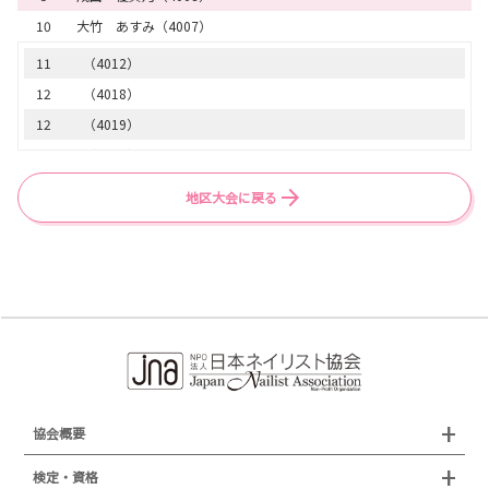
10
大竹 あすみ（4007）
26
（3050）
27
（3020）
11
（4012）
28
（3002）
12
（4018）
29
（3045）
12
（4019）
30
（3015）
14
（4014）
31
（3017）
15
（4002）
地区大会に戻る
32
（3047）
16
（4020）
33
（3010）
17
（4010）
34
（3012）
18
（4016）
35
（3039）
19
（4011）
36
（3033）
20
（4001）
37
（3025）
38
（3013）
39
（3001）
協会概要
40
（3014）
組織概要
検定・資格
41
（3006）