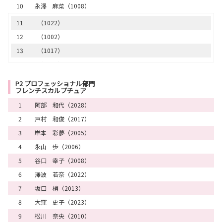
10
永澤 麻菜（1008）
11
（1022）
12
（1002）
13
（1017）
14
（1001）
15
（1023）
P2 プロフェッショナル部門
フレンチスカルプチュア
16
（1015）
1
阿部 和代（2028）
17
（1016）
2
戸村 和俊（2017）
18
（1009）
3
岸本 彩夢（2005）
19
（1025）
4
永山 歩（2006）
20
（1024）
5
谷口 幸子（2008）
21
（1018）
6
澤波 若奈（2022）
22
（1020）
7
坂口 梢（2013）
8
大窪 史子（2023）
9
松川 奈央（2010）