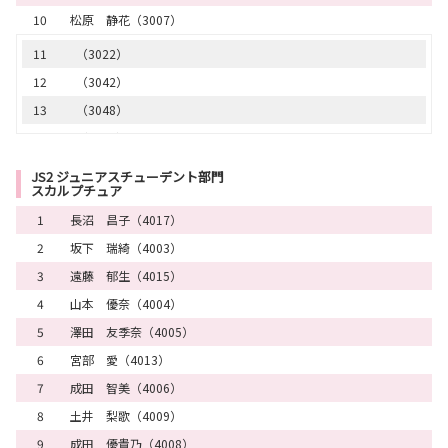
10
松原 静花（3007）
26
（2002）
27
（2019）
11
（3022）
28
（2014）
12
（3042）
28
（2012）
13
（3048）
30
（2009）
14
（3019）
15
（3018）
JS2 ジュニアスチューデント部門
スカルプチュア
16
（3036）
1
長沼 昌子（4017）
17
（3011）
2
坂下 瑞綺（4003）
17
（3038）
3
遠藤 郁生（4015）
19
（3028）
4
山本 優奈（4004）
20
（3005）
5
澤田 友季奈（4005）
21
（3029）
6
宮部 愛（4013）
22
（3044）
7
成田 智美（4006）
23
（3040）
8
土井 梨歌（4009）
24
（3004）
9
成田 優貴乃（4008）
25
（3046）