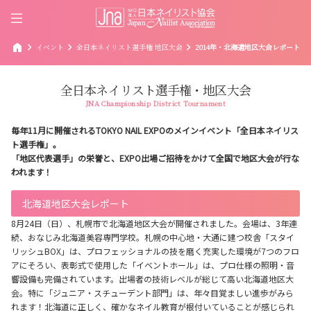
home
chevron_right
chevron_right
chevron_right
イベント
全日本ネイリスト選手権 地区大会
2014年・北海道地区大会レポート
全日本ネイリスト選手権・地区大会
JNA Championship District Tournament
毎年11月に開催されるTOKYO NAIL EXPOのメインイベント「全日本ネイリス
ト選手権」。
「地区代表選手」の栄誉と、EXPO出場ご招待をかけて全国で地区大会が行な
われます！
北海道地区大会レポート
8月24日（日）、札幌市で北海道地区大会が開催されました。会場は、3年連
続、おなじみ北海道美容専門学校。札幌の中心地・大通に建つ校舎「スタイ
リッシュBOX」は、プロフェッショナルの技を磨く充実した環境が7つのフロ
アにそろい、表彰式で使用した「イベントホール」は、プロ仕様の照明・音
響設備も完備されています。出場者の技術レベルが総じて高い北海道地区大
会。特に「ジュニア・スチューデント部門」は、年々目覚ましい進歩がみら
れます！北海道に正しく、確かなネイル教育が根付いていることが感じられ