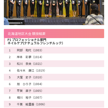
北海道地区大会 競技結果
P1 プロフェッショナル部門
ネイルケア(ナチュラルフレンチルック）
1
阿部 和代（1003）
2
岸本 彩夢（1014）
3
松川 奈央（1021）
4
佐々木 康江（1019）
5
大窪 史子（1010）
6
旭 ひろ子（1004）
7
平賀 直子（1005）
8
相川 裕子（1007）
9
千葉 絵里香（1006）