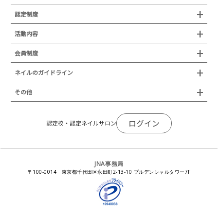
沿革
42
（3035）
検定試験
認定制度
所在地
43
（3049）
JNAジェルネイル技能検定試験
認定制度
活動内容
44
（3008）
プレスリリース
JNAフットケア理論検定試験
イベント
認定講師
会員制度
45
（3023）
叙勲・褒章・受賞・表彰
セミナー
ネイリスト技能検定試験（JNEC主催）
イベント
認定校
ネイルトレンド
セミナー
通常総会について
会員制度
ネイルのガイドライン
JNAネイリスト技能検定国際試験
ネイルエキスポ
ネイルトレンド
認定ネイルサロン
JNAスーパーライブ
個人会員
JNAネイリストキャリアパス講習会
新型コロナ感染症関連
ネイルオブザイヤー
その他
トレンドプロジェクトメンバー
ネイルサロン衛生管理士講習会
法人会員
JNAネイルサロン等化学物質管理講習会
ネイルサロンの衛生管理
アジアネイルフェスティバル
NEWS
JNAネイリストキャリアパス講習会
会報誌Natiful
JNAオフィシャル教材
コンプライアンス／法令遵守
ログイン
全日本ネイリスト選手権・地区大会
認定校・認定ネイルサロン
サポートネイルサロン制度
JNAネイルサロン等化学物質管理講習会
ジェルネイル製品の化粧品該当性
ネイルカンファレンス
ネイルカレンダー
ネイルサロン向けセミナー
ステルスマーケティングに関する注意喚起
ネイルフォーラム
イラストでわかる！JNA
感染症対策セミナー
JNA事務局
瞬間接着剤の使用について
11月ネイル月間
教材・書籍・刊行物
〒100-0014 東京都千代田区永田町2-13-10 プルデンシャルタワー7F
EUにおけるTPO成分を含む化粧品の市場提供禁止について
ピンクリボン運動
ダウンロード
景品表示法に基づく措置命令について
その他イベント