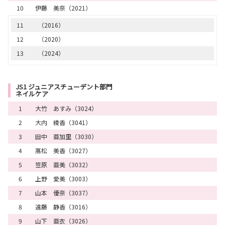
10
伊藤 美奈（2021）
11
（2016）
12
（2020）
13
（2024）
14
（2004）
15
（2003）
JS1 ジュニアスチューデント部門
ネイルケア
16
（2007）
1
大竹 あすみ（3024）
17
（2001）
2
大内 綾香（3041）
18
（2031）
3
田中 亜加里（3030）
19
（2027）
4
髙松 美香（3027）
20
（2026）
5
笠原 亜美（3032）
21
（2015）
6
上野 愛美（3003）
22
（2011）
7
山本 優奈（3037）
23
（2029）
8
遠藤 静香（3016）
24
（2018）
9
山下 亜衣（3026）
25
（2025）