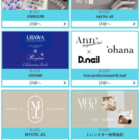
B-027
B-028
ANNUUM
nail for all
詳細へ
詳細へ
B-029
B-030
URAWA
Ann professional×D.nail
詳細へ
詳細へ
B-031
B-032
MYSTIC JO.
トレンスター合同会社