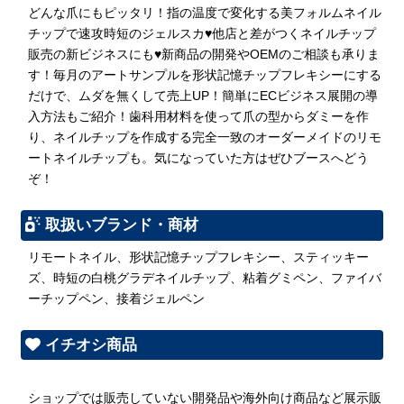
どんな爪にもピッタリ！指の温度で変化する美フォルムネイル
チップで速攻時短のジェルスカ♥他店と差がつくネイルチップ
販売の新ビジネスにも♥新商品の開発やOEMのご相談も承りま
す！毎月のアートサンプルを形状記憶チップフレキシーにする
だけで、ムダを無くして売上UP！簡単にECビジネス展開の導
入方法もご紹介！歯科用材料を使って爪の型からダミーを作
り、ネイルチップを作成する完全一致のオーダーメイドのリモ
ートネイルチップも。気になっていた方はぜひブースへどう
ぞ！
取扱いブランド・商材
リモートネイル、形状記憶チップフレキシー、スティッキー
ズ、時短の白桃グラデネイルチップ、粘着グミペン、ファイバ
ーチップペン、接着ジェルペン
イチオシ商品
ショップでは販売していない開発品や海外向け商品など展示販