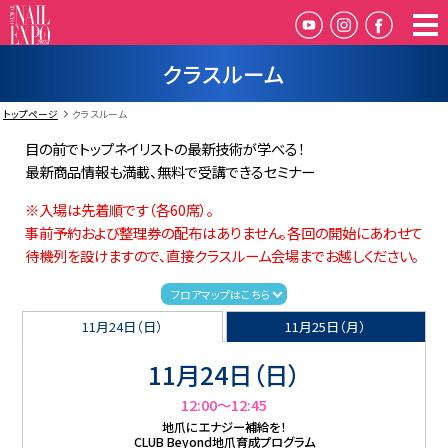
クラスルーム
トップページ
クラスルーム
目の前でトップネイリストの最新技術が学べる！
最新商品情報も満載、無料で受講できるセミナー
※入場は先着順です（各60席）。
事前予約および整理券の配布はありません。各回の開始にあわせて
待機列を設けますので、直接クラスルーム会場までお越しください。
フロアマップはこちら
11月24日（日）
11月25日（月）
11月24日（日）
12:00〜12:45
地爪にエナジー補給を！
CLUB Beyond地爪育成プログラム