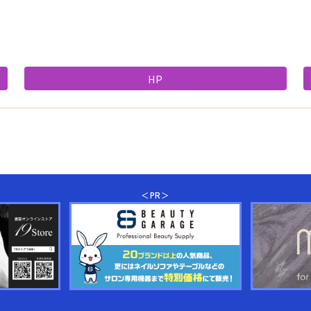
HP
＜PR＞