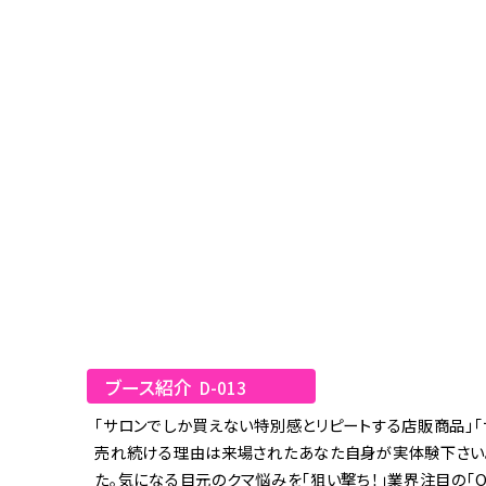
ブース紹介
D-013
「サロンでしか買えない特別感とリピートする店販商品」「
売れ続ける理由は来場されたあなた自身が実体験下さい。
た。気になる目元のクマ悩みを「狙い撃ち！」業界注目の「