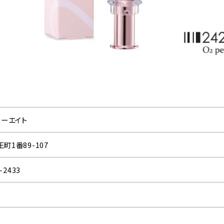
ィーエイト
町1番89-107
-2433