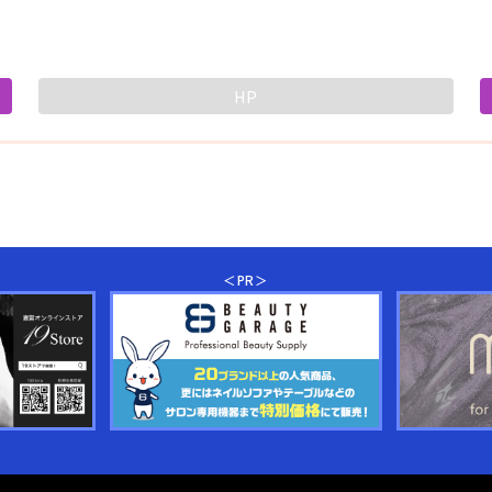
HP
＜PR＞