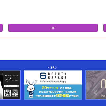
HP
＜PR＞