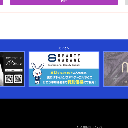
HP
＜PR＞
JNA関連リンク