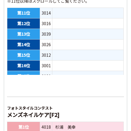
※11位以降はスクロールしてご覧ください。
第11位
3014
第12位
3016
第13位
3039
第14位
3026
第15位
3012
第16位
3001
第17位
3030
第18位
3004
第19位
3003
第20位
3041
フォトスタイルコンテスト
メンズネイルケア[F2]
第21位
3007
第1位
4018
杉浦 美幸
第22位
3022