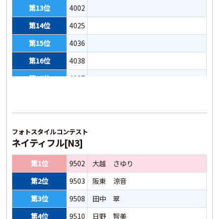
第13位
4002
第14位
4025
第15位
4036
第16位
4038
第17位
4007
第18位
4024
第19位
4039
第20位
4003
フォトスタイルコンテスト
ネイティフル[N3]
第21位
4009
第1位
9502
大越 さゆり
第22位
4027
第2位
9503
阪東 涼音
第23位
4037
第3位
9508
田中 翠
第24位
4043
第4位
9510
日野 智美
第25位
4035