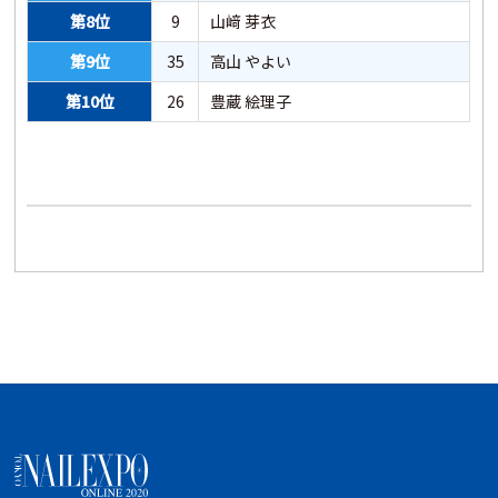
第8位
9
山﨑 芽衣
第9位
35
高山 やよい
第10位
26
豊蔵 絵理子