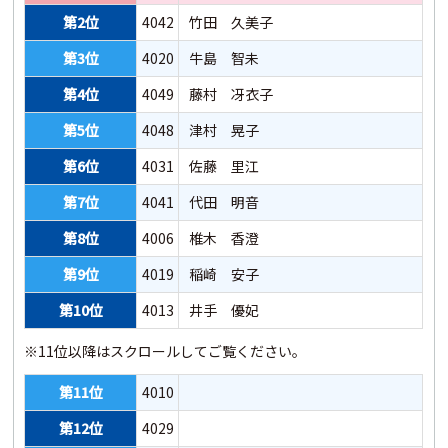
第2位
4042
竹田 久美子
第23位
3018
第3位
4020
牛島 智未
第24位
3033
第4位
4049
藤村 冴衣子
第25位
3027
第5位
4048
津村 晃子
第26位
3035
第6位
4031
佐藤 里江
第27位
3023
第7位
4041
代田 明音
第28位
3005
第8位
4006
椎木 香澄
第29位
3025
第9位
4019
稲崎 安子
第10位
4013
井手 優妃
※11位以降はスクロールしてご覧ください。
第11位
4010
第12位
4029