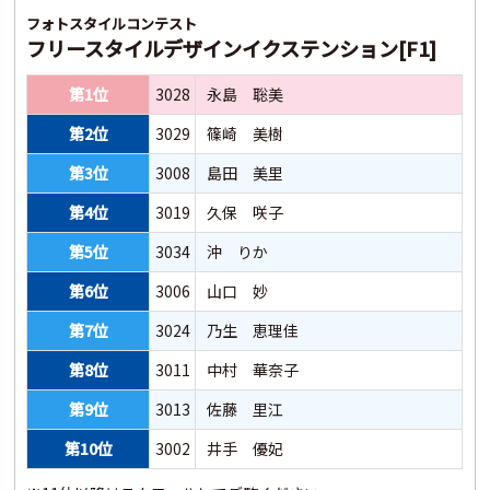
フォトスタイルコンテスト
フリースタイルデザインイクステンション[F1]
第1位
3028
永島 聡美
第2位
3029
篠崎 美樹
第3位
3008
島田 美里
第4位
3019
久保 咲子
第5位
3034
沖 りか
第6位
3006
山口 妙
第7位
3024
乃生 恵理佳
第8位
3011
中村 華奈子
第9位
3013
佐藤 里江
第10位
3002
井手 優妃