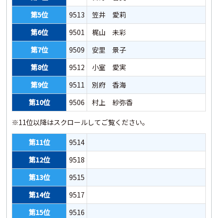
第5位
9513
笠井 愛莉
第26位
4021
第6位
9501
梶山 未彩
第27位
4045
第7位
9509
安里 景子
第28位
4012
第8位
9512
小室 愛実
第29位
4047
第9位
9511
別府 香海
第30位
4004
第10位
9506
村上 紗弥香
第31位
4044
※11位以降はスクロールしてご覧ください。
第32位
4014
第33位
4011
第11位
9514
第34位
4022
第12位
9518
第35位
4008
第13位
9515
第36位
4023
第14位
9517
第37位
4030
第15位
9516