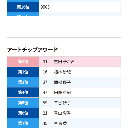
第38位
4016
第16位
9505
第17位
9507
第18位
9504
アートチップアワード
第1位
31
吉田 予六占
第2位
16
檀林 沙紀
第3位
37
関根 優子
第4位
47
田邉 有紀
第5位
59
三谷 妙子
第6位
21
青山 彩香
第7位
45
星 良香