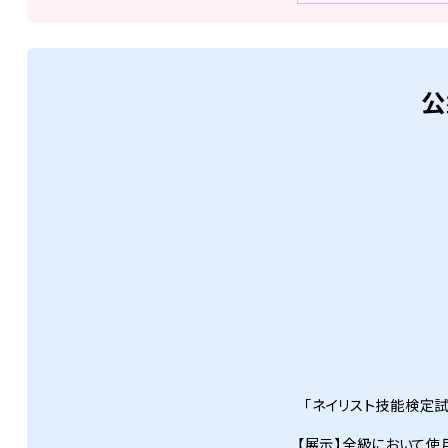
公
「ネイリスト技能検定試
【展示】全級において使