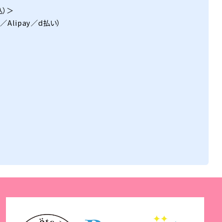
込）＞
／Alipay／d払い）