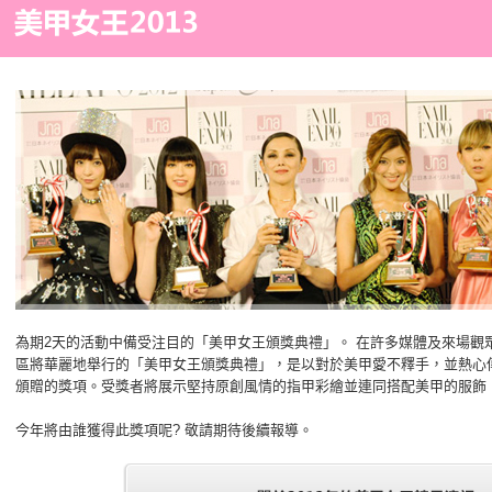
為期2天的活動中備受注目的「美甲女王頒獎典禮」。 在許多媒體及來場觀
區將華麗地舉行的「美甲女王頒獎典禮」，是以對於美甲愛不釋手，並熱心
頒贈的獎項。受獎者將展示堅持原創風情的指甲彩繪並連同搭配美甲的服飾
今年將由誰獲得此獎項呢? 敬請期待後續報導。