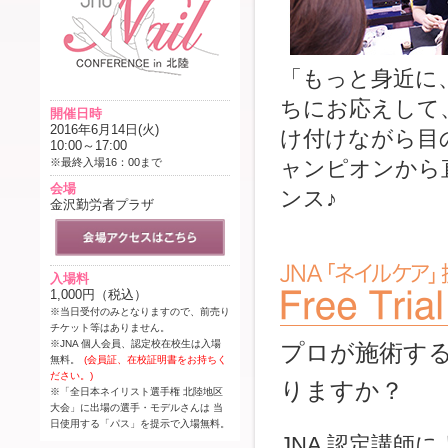
「もっと身近に
ちにお応えして
開催日時
2016年6月14日(火)
け付けながら目
10:00～17:00
※最終入場16：00まで
ャンピオンから
会場
ンス♪
金沢勤労者プラザ
入場料
1,000円（税込）
※当日受付のみとなりますので、前売り
チケット等はありません。
※JNA 個人会員、認定校在校生は入場
プロが施術す
無料。
(会員証、在校証明書をお持ちく
ださい。)
りますか？
※「全日本ネイリスト選手権 北陸地区
大会」に出場の選手・モデルさんは 当
日使用する「パス」を提示で入場無料。
JNA 認定講