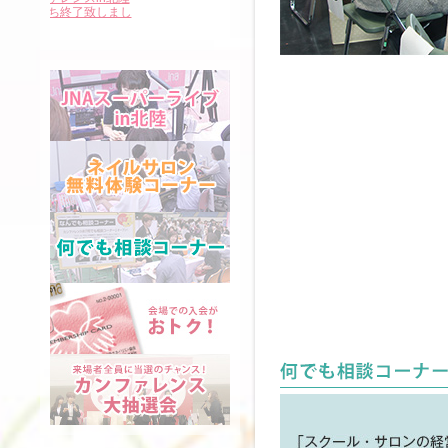
のお越しをお待ちしておりま
は大盛況のうち終了致しまし
ンしました。
す。
た。