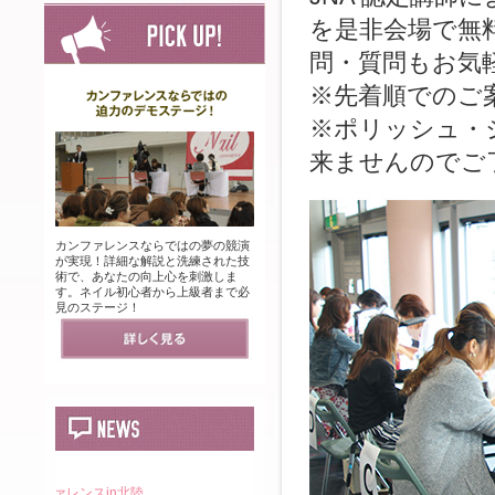
を是非会場で無
問・質問もお気
※先着順でのご
※ポリッシュ・
来ませんのでご
カンファレンスならではの夢の競演
が実現！詳細な解説と洗練された技
術で、あなたの向上心を刺激しま
す。ネイル初心者から上級者まで必
見のステージ！
16.6.14
16.6.14
16.5.13
本日いよいよ開催です！皆様
ネイルカンファレンスin北陸
特設サイトがグランドオープ