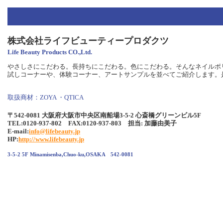
株式会社ライフビューティープロダクツ
Life Beauty Products CO.,Ltd.
やさしさにこだわる。長持ちにこだわる。色にこだわる。そんなネイルポリ
試しコーナーや、体験コーナー、アートサンプルを並べてご紹介します。是
取扱商材：ZOYA ・QTICA
〒542-0081 大阪府大阪市中央区南船場3-5-2 心斎橋グリーンビル5F
TEL:0120-937-802 FAX:0120-937-803 担当: 加藤由美子
E-mail:
info@lifebeauty.jp
HP:
http://www.lifebeauty.jp
3-5-2 5F Minamisenba,Chuo-ku,OSAKA 542-0081