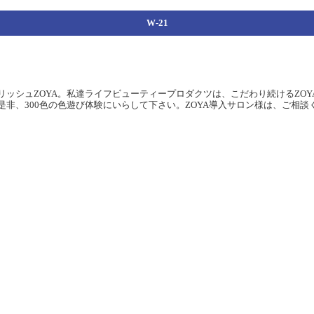
W-21
ッシュZOYA。私達ライフビューティープロダクツは、こだわり続けるZOY
非、300色の色遊び体験にいらして下さい。ZOYA導入サロン様は、ご相