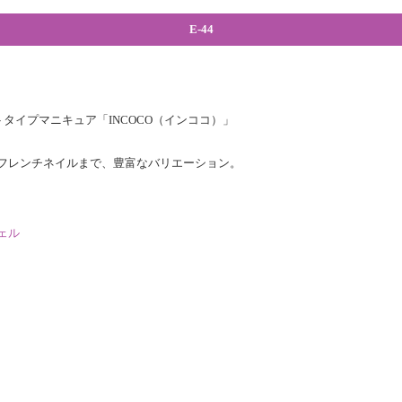
E-44
タイプマニキュア「INCOCO（インココ）」
フレンチネイルまで、豊富なバリエーション。
ェル