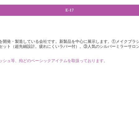
E-17
を開発・製造している会社です。新製品を中心に展示します。①メイクブラ
セット（超先細設計。疲れにくいラバー付）。③人気のシルバーミラーサロ
ッシュ等、殆どのベーシックアイテムを取扱っております。