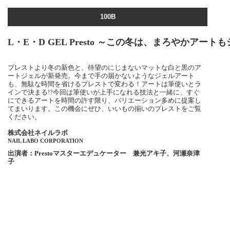
100B
L・E・D GEL Presto ～この冬は、まろやか
プレストより冬の新色と、待望のにじまないマットな白と黒のア
ートジェルが新発売。今まで手の届かないようなジェルアート
も、無駄な時間を省けるプレストで変わる！アートは筆使いとラ
インで決まる!?今回は筆使いが上手になれる技法と一緒に、すぐ
にできるアートを時間の許す限り、バリエーション多めに提案し
てまいります。この機会にぜひ、いいもの揃いのプレストをご覧
ください。
株式会社ネイルラボ
NAIL LABO CORPORATION
出演者：Prestoマスターエデュケーター 兼光アキ子、河瀬奈津
子