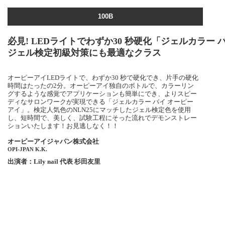
100B
必見! LEDライトでわずか30 秒硬化「ジェルカラー 
ジェル検定初級対策にも最適なクラス
オーピーアイLEDライトで、わずか30 秒で硬化でき、片手の硬化
時間はたったの2分。オーピーアイ独自のボトルで、カラーリン
グするような感覚でアプリケーションも簡単にでき、よりスピー
ディなサロンワークが実現できる「ジェルカラー バイ オーピー
アイ」。検定人気色のNLN25にマッチしたジェル検定色を使用
し、短時間で、美しく、試験工程にそった流れでデモンストレー
ションいたします！お見逃しなく！！
オーピーアイジャパン株式会社
OPI‐JPAN K.K.
出演者：Lily nail 代表 杉田友里