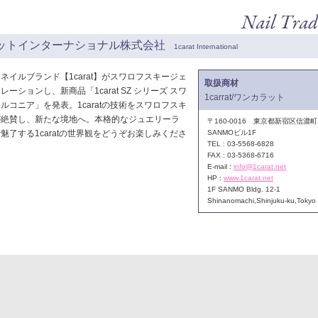
ットインターナショナル株式会社
1carat International
ネイルブランド【1carat】がスワロフスキージェ
取扱商材
ーションし、新商品「1carat SZ シリーズ スワ
1carrat/ワンカラット
ルコニア」を発表。1caratの技術をスワロフスキ
が絶賛し、新たな境地へ。本格的なジュエリーラ
〒160-0016 東京都新宿区信濃町1
魅了する1caratの世界観をどうぞお楽しみくださ
SANMOビル1F
TEL : 03-5568-6828
FAX : 03-5368-6716
E-mail :
info@1carat.net
HP :
www.1carat.net
1F SANMO Bldg. 12-1
Shinanomachi,Shinjuku-ku,Tokyo