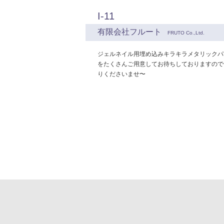
I-11
有限会社フルート
FRUTO Co.,Ltd.
ジェルネイル用埋め込みキラキラメタリックパ
をたくさんご用意してお待ちしておりますので
りくださいませ〜