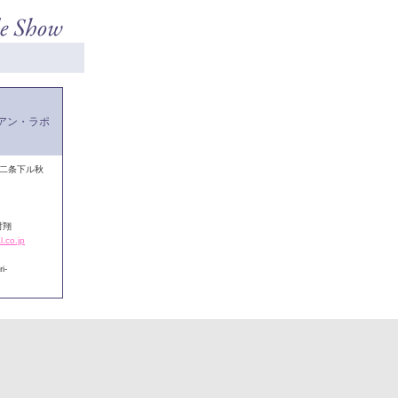
アン・ラポ
通二条下ル秋
村翔
.co.jp
i-