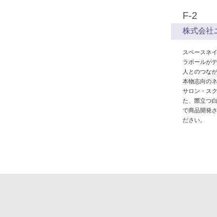
F-2
株式会社
スペースネ
ラポールが
人とのつな
本物志向の
サロン・ス
た、際立つ
で商品開発
ださい。