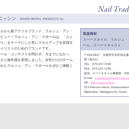
ニッシン
NISSIN DENTAL PRODUCTS Inc.
イルから新アクリルブランド、ラルジュ・アン・
取扱商材
デビュー！ラルジュ・アン・ラポールは、「人と
スペースネイル、ラルジュ・
がり」をテーマにした常にスキルアップを目指す
ール、スペースキャスト
ネイリストのためのブランドです。
クール・コンテストを問わず、今までになかっ
〒604-0847 京都市中京区烏丸
白さと操作感を実現しました。女性だけのチーム
野々町513
TEL : 075-257-7266
されたラルジュ・アン・ラポールをぜひご体験く
FAX : 075-257-7256
担当 : スペースネイル事業部 中
E-mail :
s-nakamura@nissin-dental
HP :
http://spacenail.jp
513 Akinono-machi, Karasumatoor
Nijokudaru, Nakagyou-ku, Kyoto