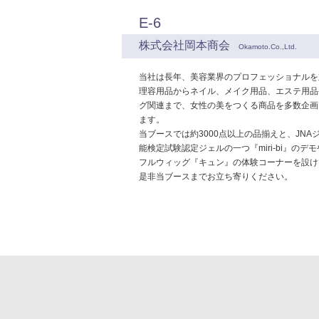
E-6
株式会社岡本商会
Okamoto.Co.,Ltd.
当社は長年、美容業界のプロフェッショナルを
理容用品からネイル、メイク用品、エステ用品
グ関連まで、女性の美をつくる商品を多数企画
ます。
当ブースでは約3000点以上の品揃えと、JNA
能検定試験認定ジェルの一つ『miri-bi』のデ
フルウィッグ『キュン』の体験コーナーを設け
是非当ブースまでお立ち寄りください。